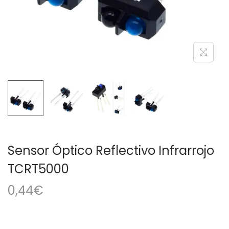
a
i
c
d
i
o
ó
n
Sensor Óptico Reflectivo Infrarrojo
TCRT5000
0,44
€