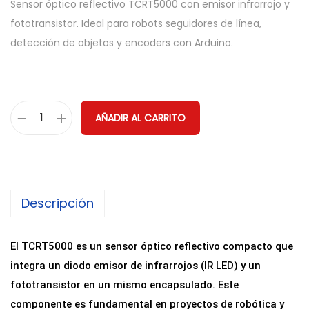
Sensor óptico reflectivo TCRT5000 con emisor infrarrojo y
fototransistor. Ideal para robots seguidores de línea,
detección de objetos y encoders con Arduino.
AÑADIR AL CARRITO
S
e
n
s
Descripción
o
r
Ó
El TCRT5000 es un sensor óptico reflectivo compacto que
p
integra un diodo emisor de infrarrojos (IR LED) y un
t
fototransistor en un mismo encapsulado. Este
i
componente es fundamental en proyectos de robótica y