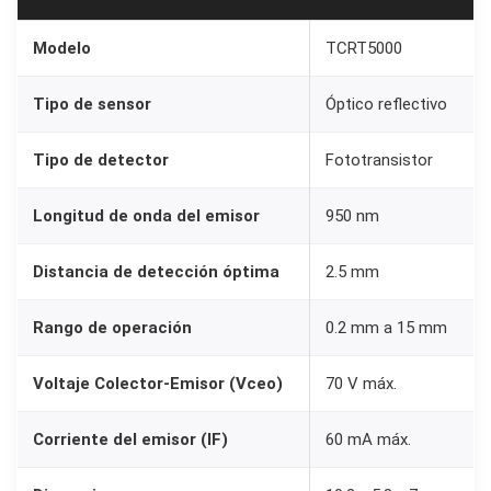
a
r
Modelo
TCRT5000
r
Tipo de sensor
Óptico reflectivo
o
j
Tipo de detector
Fototransistor
o
T
Longitud de onda del emisor
950 nm
C
R
Distancia de detección óptima
2.5 mm
T
5
Rango de operación
0.2 mm a 15 mm
0
Voltaje Colector-Emisor (Vceo)
70 V máx.
0
0
Corriente del emisor (IF)
60 mA máx.
c
a