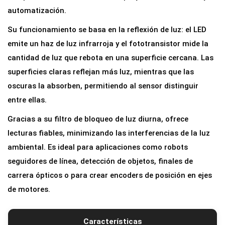
c
automatización.
o
Su funcionamiento se basa en la reflexión de luz: el LED
R
emite un haz de luz infrarroja y el fototransistor mide la
e
cantidad de luz que rebota en una superficie cercana. Las
f
superficies claras reflejan más luz, mientras que las
l
oscuras la absorben, permitiendo al sensor distinguir
e
entre ellas.
c
Gracias a su filtro de bloqueo de luz diurna, ofrece
t
lecturas fiables, minimizando las interferencias de la luz
i
ambiental. Es ideal para aplicaciones como robots
v
seguidores de línea, detección de objetos, finales de
o
carrera ópticos o para crear encoders de posición en ejes
I
de motores.
n
f
r
Características