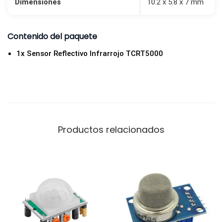
Dimensiones
10.2 x 5.8 x 7 mm
n
t
i
Contenido del paquete
d
1x Sensor Reflectivo Infrarrojo TCRT5000
a
d
Productos relacionados