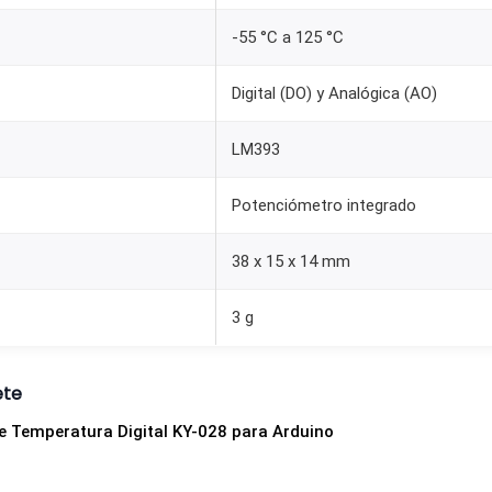
T
-55 °C a 125 °C
C
c
Digital (DO) y Analógica (AO)
o
n
LM393
S
a
Potenciómetro integrado
l
38 x 15 x 14 mm
i
d
3 g
a
D
i
ete
g
e Temperatura Digital KY-028 para Arduino
i
t