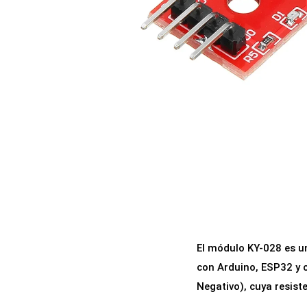
a
i
c
d
i
o
ó
n
El módulo KY-028 es un
con Arduino, ESP32 y 
Negativo), cuya resist