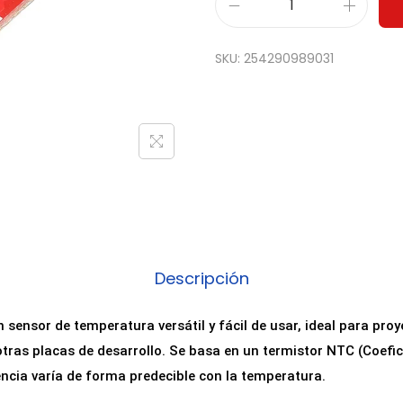
M
o
SKU:
254290989031
d
u
l
o
S
e
n
s
o
Descripción
r
d
 sensor de temperatura versátil y fácil de usar, ideal para proy
e
otras placas de desarrollo. Se basa en un termistor NTC (Coefi
T
encia varía de forma predecible con la temperatura.
e