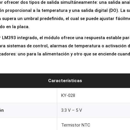
r ofrecer dos tipos de salida simultáneamente: una salida ana
m
 proporcional a la temperatura y una salida digital (DO). La sal
p
supera un umbral predefinido, el cual se puede ajustar fácilm
e
o en la placa.
r
a
LM393 integrado, el módulo ofrece una respuesta estable para 
t
ra sistemas de control, alarmas de temperatura o activación de
u
cadores: uno para la alimentación y otro que se enciende cuand
r
a
K
Características
Y
-
KY-028
0
ón
3.3 V – 5 V
2
8
Termistor NTC
N