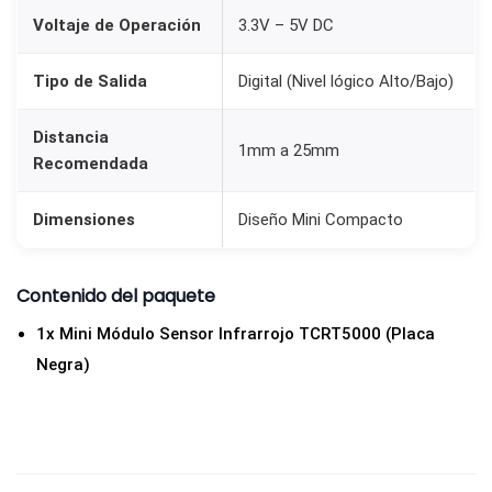
n
Voltaje de Operación
3.3V – 5V DC
s
o
Tipo de Salida
Digital (Nivel lógico Alto/Bajo)
r
R
Distancia
1mm a 25mm
e
Recomendada
f
l
Dimensiones
Diseño Mini Compacto
e
c
Contenido del paquete
t
1x Mini Módulo Sensor Infrarrojo TCRT5000 (Placa
i
Negra)
v
o
d
e