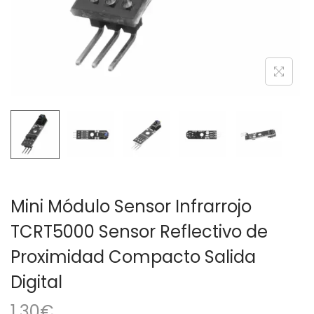
a
i
c
d
i
o
ó
n
Mini Módulo Sensor Infrarrojo
TCRT5000 Sensor Reflectivo de
Proximidad Compacto Salida
Digital
1,30
€