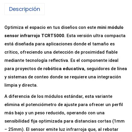
M
Descripción
ó
d
u
Optimiza el espacio en tus diseños con este
mini módulo
l
sensor infrarrojo TCRT5000
. Esta versión ultra compacta
o
está diseñada para aplicaciones donde el tamaño es
S
crítico, ofreciendo una detección de proximidad fiable
e
mediante tecnología reflectiva. Es el componente ideal
n
para proyectos de
robótica educativa
, seguidores de línea
s
y sistemas de conteo donde se requiere una integración
o
limpia y directa.
r
A diferencia de los módulos estándar, esta variante
I
elimina el potenciómetro de ajuste para ofrecer un perfil
n
más bajo y un peso reducido, operando con una
f
sensibilidad fija optimizada para distancias cortas (1mm
r
– 25mm). El sensor emite luz infrarroja que, al rebotar