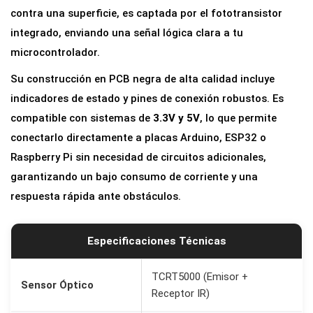
a
contra una superficie, es captada por el fototransistor
r
integrado, enviando una señal lógica clara a tu
r
microcontrolador.
o
Su construcción en PCB negra de alta calidad incluye
j
indicadores de estado y pines de conexión robustos. Es
o
compatible con sistemas de
3.3V y 5V
, lo que permite
T
conectarlo directamente a placas Arduino, ESP32 o
C
Raspberry Pi sin necesidad de circuitos adicionales,
R
garantizando un bajo consumo de corriente y una
T
respuesta rápida ante obstáculos.
5
0
0
Especificaciones Técnicas
0
S
TCRT5000 (Emisor +
Sensor Óptico
Receptor IR)
e