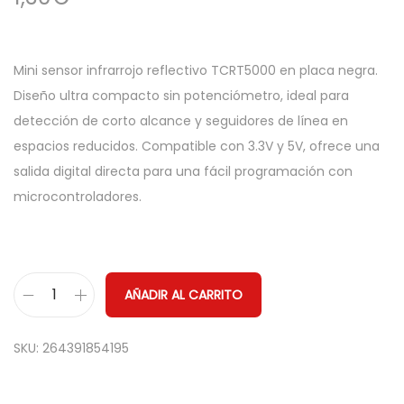
Mini sensor infrarrojo reflectivo TCRT5000 en placa negra.
Diseño ultra compacto sin potenciómetro, ideal para
detección de corto alcance y seguidores de línea en
espacios reducidos. Compatible con 3.3V y 5V, ofrece una
salida digital directa para una fácil programación con
microcontroladores.
AÑADIR AL CARRITO
M
i
SKU:
264391854195
n
i