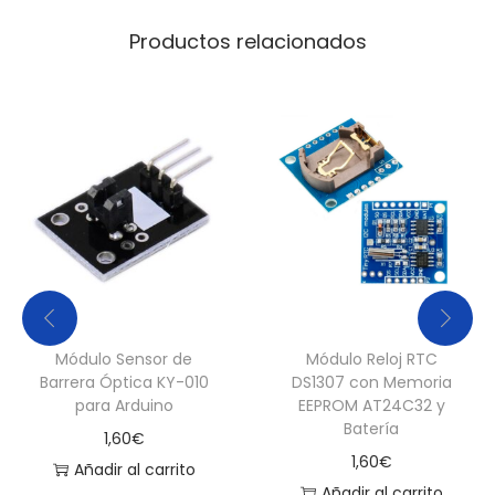
P
r
Productos relacionados
o
x
i
m
i
d
a
d
C
o
Módulo Sensor de
Módulo Reloj RTC
m
Barrera Óptica KY-010
DS1307 con Memoria
para Arduino
EEPROM AT24C32 y
p
Batería
a
1,60
€
1,60
€
c
Añadir al carrito
Añadir al carrito