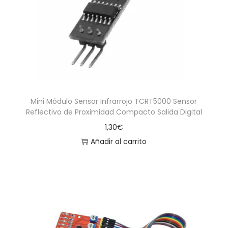
a
i
c
d
i
o
ó
n
Mini Módulo Sensor Infrarrojo TCRT5000 Sensor
Reflectivo de Proximidad Compacto Salida Digital
1,30
€
Añadir al carrito