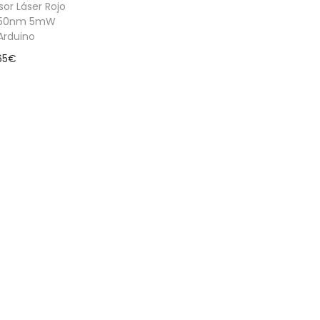
or Láser Rojo
650nm 5mW
Arduino
65
€
 al carrito