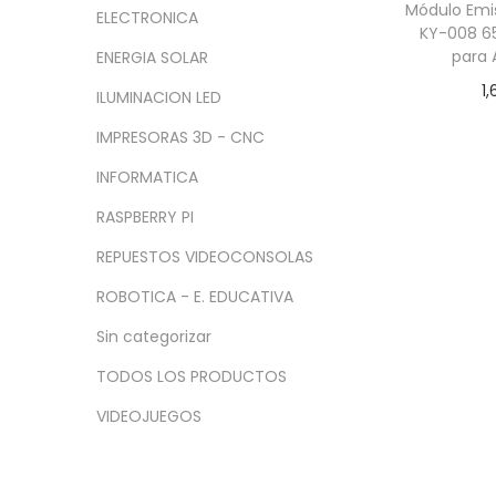
a
i
n
x
Módulo Emis
ELECTRONICA
c
d
KY-008 
i
i
para 
ENERGIA SOLAR
i
o
m
m
1,
ó
o
o
ILUMINACION LED
Añadir
n
IMPRESORAS 3D - CNC
INFORMATICA
RASPBERRY PI
REPUESTOS VIDEOCONSOLAS
ROBOTICA - E. EDUCATIVA
Sin categorizar
TODOS LOS PRODUCTOS
VIDEOJUEGOS