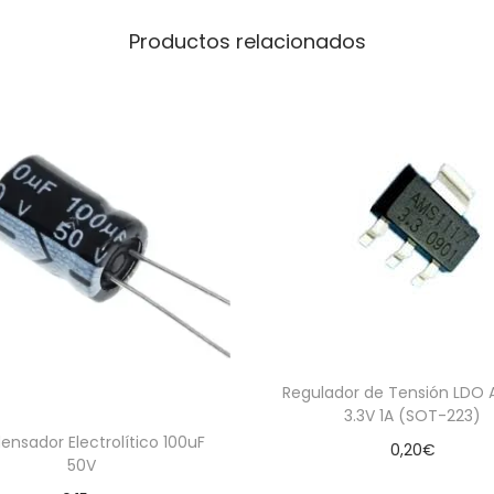
Productos relacionados
Regulador de Tensión LDO 
3.3V 1A (SOT-223)
nsador Electrolítico 100uF
0,20
€
50V
Añadir al carrito