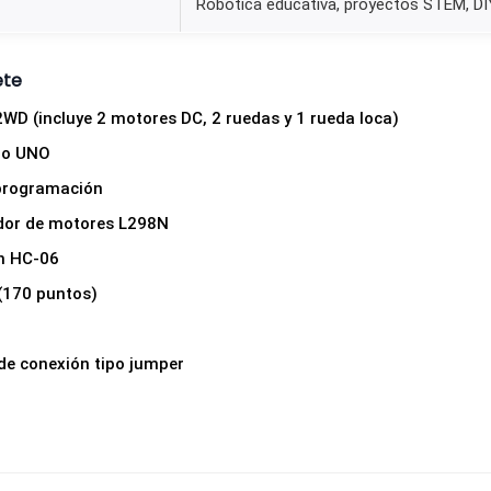
Robótica educativa, proyectos STEM, DI
ete
2WD (incluye 2 motores DC, 2 ruedas y 1 rueda loca)
ino UNO
programación
dor de motores L298N
h HC-06
(170 puntos)
de conexión tipo jumper