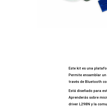
a
i
c
d
i
o
ó
n
Este kit es una platafo
Permite ensamblar un 
través de Bluetooth c
Está diseñado para est
Aprenderás sobre micro
driver L298N y la com