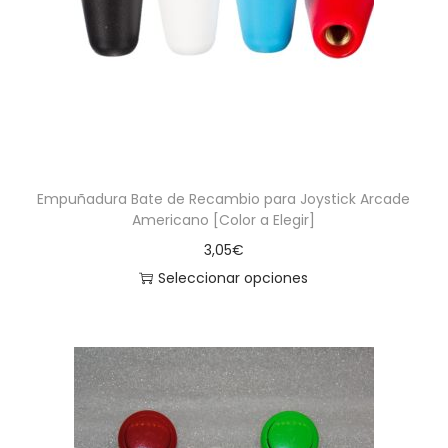
a
i
c
d
i
o
ó
n
Empuñadura Bate de Recambio para Joystick Arcade
Americano [Color a Elegir]
3,05
€
Seleccionar opciones
E
s
t
e
p
r