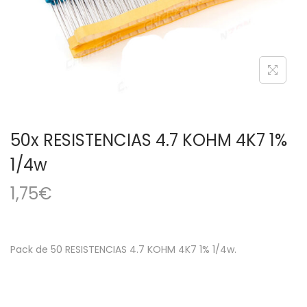
a
i
c
d
i
o
ó
n
50x RESISTENCIAS 4.7 KOHM 4K7 1%
1/4w
1,75
€
Pack de 50 RESISTENCIAS 4.7 KOHM 4K7 1% 1/4w.