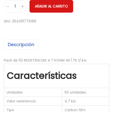
AÑADIR AL CARRITO
5
0
SKU:
264391771089
x
R
E
Descripción
S
I
S
Pack de 50 RESISTENCIAS 4.7 KOHM 4K7 1% 1/4w.
T
Características
E
N
C
Unidades
50 unidades.
I
Valor resistencia
4.7 kΩ.
A
S
Tipo
Carbon film.