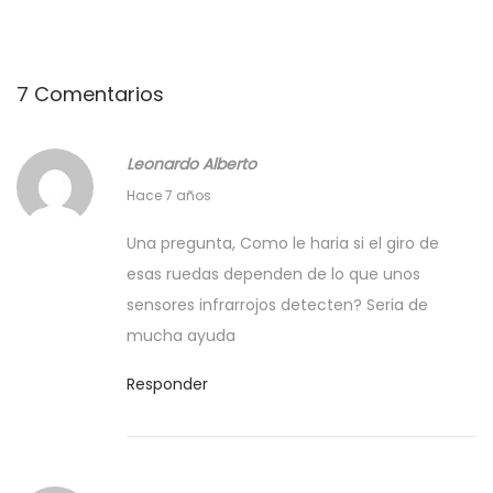
t
n
o
r
S
T
7 Comentarios
i
u
a
g
t
Leonardo Alberto
u
o
d
1
Hace 7 años
i
r
4
e
i
Una pregunta, Como le haria si el giro de
a
f
n
a
esas ruedas dependen de lo que unos
e
t
l
sensores infrarrojos detecten? Seria de
s
b
e
:
mucha ayuda
r
e
C
e
n
Responder
o
r
t
m
o
r
o
,
a
h