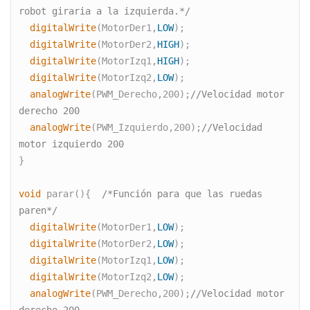
robot giraria a la izquierda.*/
  digitalWrite
(MotorDer1,
LOW
);   
  digitalWrite
(MotorDer2,
HIGH
);   
  digitalWrite
(MotorIzq1,
HIGH
);   
  digitalWrite
(MotorIzq2,
LOW
);
  analogWrite
(PWM_Derecho,200);
//Velocidad motor 
derecho 200
  analogWrite
(PWM_Izquierdo,200);
//Velocidad 
motor izquierdo 200
} 
void
 parar(){  
/*Función para que las ruedas 
paren*/
  digitalWrite
(MotorDer1,
LOW
);   
  digitalWrite
(MotorDer2,
LOW
);   
  digitalWrite
(MotorIzq1,
LOW
);   
  digitalWrite
(MotorIzq2,
LOW
);
  analogWrite
(PWM_Derecho,200);
//Velocidad motor 