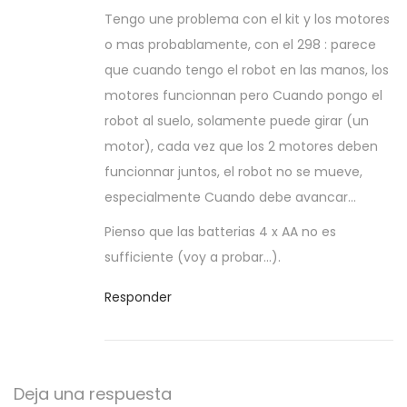
2
Tengo une problema con el kit y los motores
f
o mas probablamente, con el 298 : parece
e
que cuando tengo el robot en las manos, los
b
motores funcionnan pero Cuando pongo el
r
robot al suelo, solamente puede girar (un
e
motor), cada vez que los 2 motores deben
r
funcionnar juntos, el robot no se mueve,
o
especialmente Cuando debe avancar…
,
Pienso que las batterias 4 x AA no es
2
sufficiente (voy a probar…).
0
1
Responder
6
Deja una respuesta