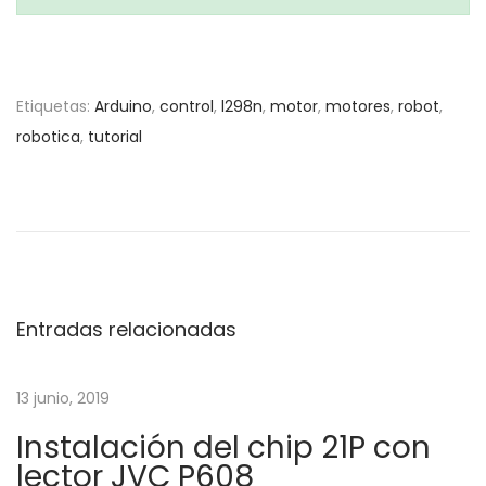
Etiquetas
:
Arduino
,
control
,
l298n
,
motor
,
motores
,
robot
,
robotica
,
tutorial
N
E
M
n
i
a
t
d
r
i
v
a
e
d
n
Entradas relacionadas
e
a
d
a
o
g
13 junio, 2019
n
t
Instalación del chip 21P con
t
e
a
lector JVC P608
e
m