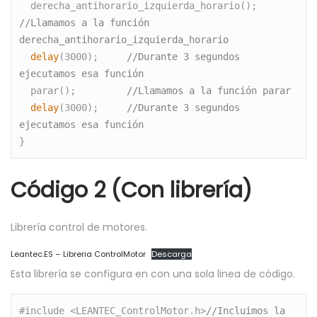
  derecha_antihorario_izquierda_horario(); 
//Llamamos a la función 
derecha_antihorario_izquierda_horario
  delay
(3000);     
//Durante 3 segundos 
ejecutamos esa función
  parar();         
//Llamamos a la función parar
  delay
(3000);     
//Durante 3 segundos 
ejecutamos esa función
} 
Código 2 (Con librería)
Librería control de motores.
Leantec.ES – Libreria ControlMotor
Descarga
Esta librería se configura en con una sola linea de código.
#include <LEANTEC_ControlMotor.h>
//Incluimos la 