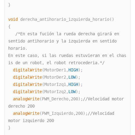
}  
void
 derecha_antihorario_izquierda_horario()
{  
   /*En esta fución la rueda derecha girará en 
sentido antihorario y la
izquierda en sentido 
horario. 
En este caso, si las ruedas estuvieran en el chas
is de un robot, el
robot retrocederia.*/
  digitalWrite
(MotorDer1,
HIGH
);   
  digitalWrite
(MotorDer2,
LOW
);
  digitalWrite
(MotorIzq1,
HIGH
);   
  digitalWrite
(MotorIzq2,
LOW
);
  analogWrite
(PWM_Derecho,200);
//Velocidad motor 
derecho 200
  analogWrite
(PWM_Izquierdo,200);
//Velocidad 
motor izquierdo 200
} 