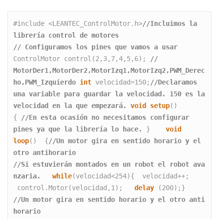
#include <LEANTEC_ControlMotor.h>
//Incluimos la 
librería control de motores 
// Configuramos los pines que vamos a usar
ControlMotor control(2,3,7,4,5,6); 
// 
MotorDer1,MotorDer2,MotorIzq1,MotorIzq2,PWM_Derec
ho,PWM_Izquierdo
int
 velocidad=150;
//Declaramos 
una variable para guardar la velocidad. 150 es la 
velocidad en la que empezará.
void
setup
()  
{ 
//En esta ocasión no necesitamos configurar 
pines ya que la librería lo hace.
 }    
void
loop
()  {
//Un motor gira en sentido horario y el 
otro antihorario
//Si estuvierán montados en un robot el robot ava
nzaria. 
while
(velocidad<254){  velocidad++; 
 control.Motor(velocidad,1);   
delay
 (200);} 
//Un motor gira en sentido horario y el otro anti
horario