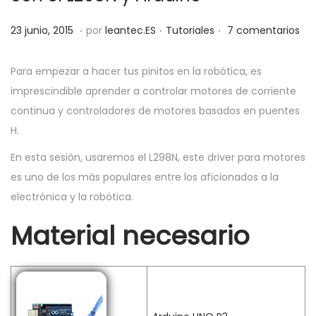
a
i
.
.
.
P
P
3
c
d
23 junio, 2015
por
leantec.ES
Tutoriales
7 comentarios
u
u
1
i
o
b
b
m
ó
Para empezar a hacer tus pinitos en la robótica, es
l
l
a
n
imprescindible aprender a controlar motores de corriente
i
i
y
continua y controladores de motores basados en puentes
c
c
o
H.
a
a
,
En esta sesión, usaremos el L298N, este driver para motores
d
d
2
es uno de los más populares entre los aficionados a la
o
o
0
electrónica y la robótica.
e
e
1
Material necesario
l
n
9