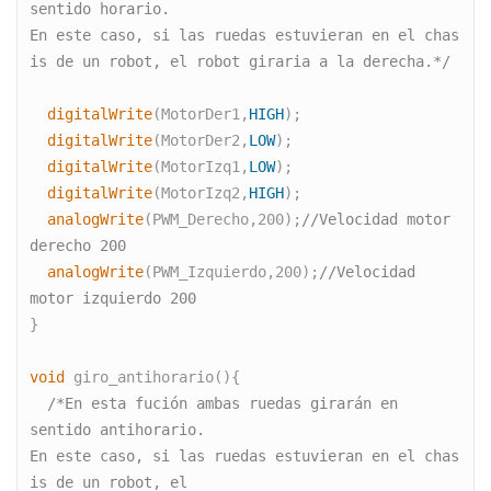
sentido horario.
En este caso, si las ruedas estuvieran en el chas
is de un robot, el
robot giraria a la derecha.*/
  digitalWrite
(MotorDer1,
HIGH
);   
  digitalWrite
(MotorDer2,
LOW
);   
  digitalWrite
(MotorIzq1,
LOW
);   
  digitalWrite
(MotorIzq2,
HIGH
);
  analogWrite
(PWM_Derecho,200);
//Velocidad motor 
derecho 200
  analogWrite
(PWM_Izquierdo,200);
//Velocidad 
motor izquierdo 200
}
void
 giro_antihorario(){  
  /*En esta fución ambas ruedas girarán en 
sentido antihorario.
En este caso, si las ruedas estuvieran en el chas
is de un robot, el