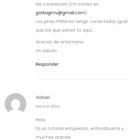
las conexiones (mi correo es:
2
gorkagmv@gmail.com
)
0
Los pines PWM los tengo conectados igual
1
que los que pones tu aqui…
7
Gracias de antemano
Un saludo
Responder
Rafael
2
Hace 9 años
3
Hola,
m
Es un tutorial estupendo, enhorabuena y
a
muchas gracias.