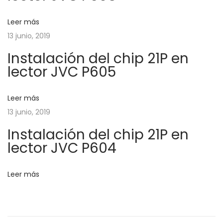
r
p
c
i
e
Leer más
o
r
13 junio, 2019
i
r
a
Instalación del chip 21P en
:
t
ó
lector JVC P605
u
r
n
Leer más
a
13 junio, 2019
c
d
Instalación del chip 21P en
o
lector JVC P604
n
e
A
e
r
Leer más
d
n
u
i