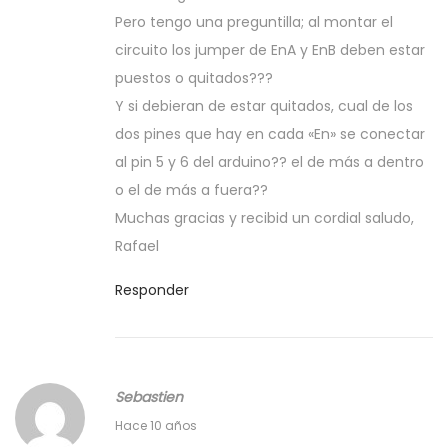
r
Pero tengo una preguntilla; al montar el
z
circuito los jumper de EnA y EnB deben estar
o
puestos o quitados???
,
Y si debieran de estar quitados, cual de los
2
dos pines que hay en cada «En» se conectar
0
al pin 5 y 6 del arduino?? el de más a dentro
1
o el de más a fuera??
7
Muchas gracias y recibid un cordial saludo,
Rafael
Responder
Sebastien
2
Hace 10 años