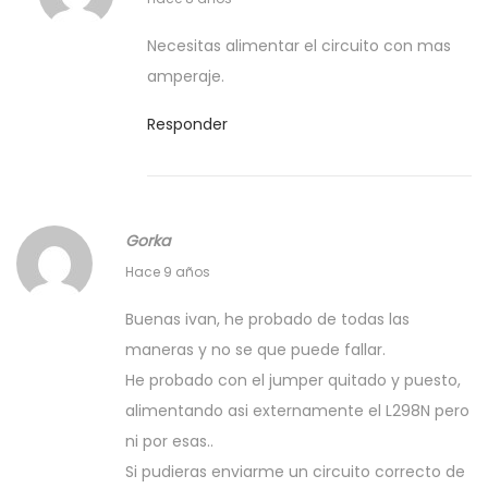
s
Necesitas alimentar el circuito con mas
e
amperaje.
p
t
Responder
i
e
m
Gorka
b
1
r
Hace 9 años
a
e
Buenas ivan, he probado de todas las
g
,
maneras y no se que puede fallar.
o
2
He probado con el jumper quitado y puesto,
s
0
alimentando asi externamente el L298N pero
t
1
ni por esas..
o
8
Si pudieras enviarme un circuito correcto de
,