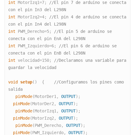
int
 MotorIzq1=7; 
//El pin 7 de arduino se conecta 
con el pin In3 del L298N
int
 MotorIzq2=4; 
//El pin 4 de arduino se conecta 
con el pin In4 del L298N
int
 PWM_Derecho=5; 
//El pin 5 de arduino se 
conecta con el pin EnA del L298N
int
 PWM_Izquierdo=6; 
//El pin 6 de arduino se 
conecta con el pin EnB del L298N
int
 velocidad=150; 
//Declaramos una variable para 
guardar la velocidad
void
setup
()  {    
//Configuramos los pines como 
salida
   pinMode
(MotorDer1, 
OUTPUT
);  
pinMode
(MotorDer2, 
OUTPUT
);
   pinMode
(MotorIzq1, 
OUTPUT
);  
pinMode
(MotorIzq2, 
OUTPUT
);
   pinMode
(PWM_Derecho, 
OUTPUT
); 
pinMode
(PWM_Izquierdo, 
OUTPUT
); 