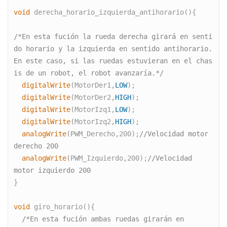
void
 derecha_horario_izquierda_antihorario(){
/*En esta fución la rueda derecha girará en senti
do horario y la
izquierda en sentido antihorario.
En este caso, si las ruedas estuvieran en el chas
is de un robot, el
robot avanzaría.*/
  digitalWrite
(MotorDer1,
LOW
);   
  digitalWrite
(MotorDer2,
HIGH
);   
  digitalWrite
(MotorIzq1,
LOW
);   
  digitalWrite
(MotorIzq2,
HIGH
);
  analogWrite
(PWM_Derecho,200);
//Velocidad motor 
derecho 200
  analogWrite
(PWM_Izquierdo,200);
//Velocidad 
motor izquierdo 200
} 
void
 giro_horario(){
  /*En esta fución ambas ruedas girarán en 