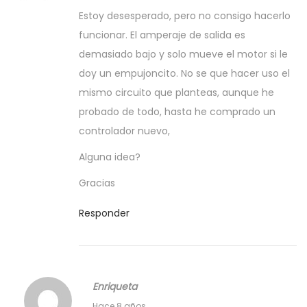
0
1
Estoy desesperado, pero no consigo hacerlo
m
8
funcionar. El amperaje de salida es
a
demasiado bajo y solo mueve el motor si le
r
doy un empujoncito. No se que hacer uso el
z
mismo circuito que planteas, aunque he
o
probado de todo, hasta he comprado un
,
controlador nuevo,
2
Alguna idea?
0
1
Gracias
8
Responder
Enriqueta
9
Hace 8 años