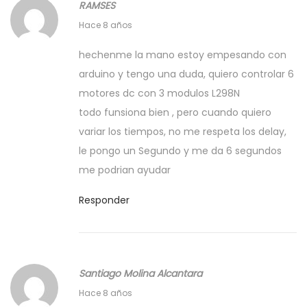
RAMSES
2
d
a
2
0
Hace 8 años
a
c
8
1
:
e
hechenme la mano estoy empesando con
s
9
r
arduino y tengo una duda, quiero controlar 6
e
t
motores dc con 3 modulos L298N
p
u
todo funsiona bien , pero cuando quiero
t
p
variar los tiempos, no me respeta los delay,
i
r
le pongo un Segundo y me da 6 segundos
e
o
me podrian ayudar
m
p
b
Responder
i
r
a
e
P
,
C
Santiago Molina Alcantara
2
B
2
0
Hace 8 años
.