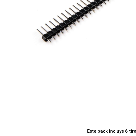
a
i
c
d
i
o
ó
n
Este pack incluye 6 tir