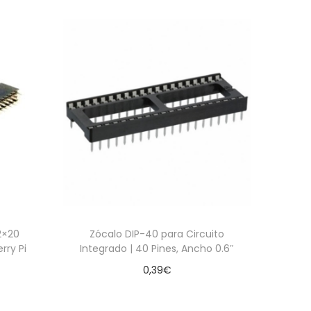
2×20
Zócalo DIP-40 para Circuito
rry Pi
Integrado | 40 Pines, Ancho 0.6″
0,39
€
Añadir al carrito