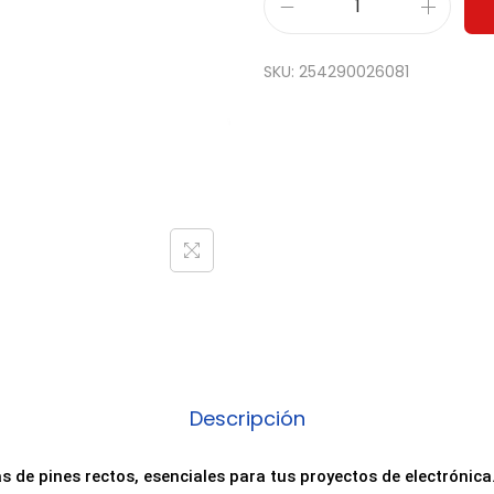
P
a
SKU:
254290026081
c
k
6
T
i
r
a
s
d
e
P
Descripción
i
n
as de pines rectos, esenciales para tus proyectos de electrónica
e