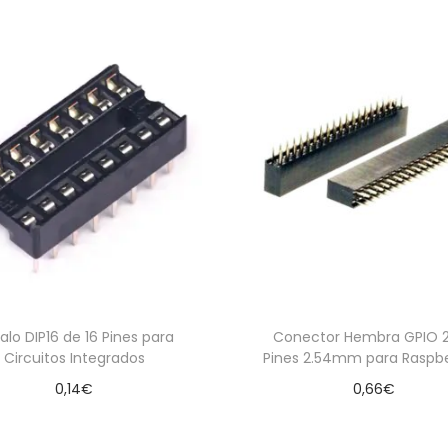
c
a
n
t
i
d
a
d
alo DIP16 de 16 Pines para
Conector Hembra GPIO 
Circuitos Integrados
Pines 2.54mm para Raspbe
0,14
€
0,66
€
Añadir al carrito
Añadir al carrito