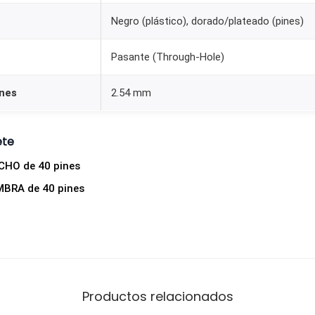
c
Negro (plástico), dorado/plateado (pines)
h
o
Pasante (Through-Hole)
4
0
ines
2.54 mm
P
I
ete
N
ACHO de 40 pines
(
MBRA de 40 pines
2
.
5
4
m
m
Productos relacionados
)