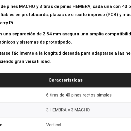
s
 de pines MACHO y 3 tiras de pines HEMBRA, cada una con 40 p
H
fiables en protoboards, placas de circuito impreso (PCB) y mód
e
rry Pi.
a
n una separación de 2.54 mm asegura una amplia compatibilid
d
rónicos y sistemas de prototipado.
e
tarse fácilmente a la longitud deseada para adaptarse a las n
r
ciendo gran versatilidad.
H
e
m
Características
b
6 tiras de 40 pines rectos simples
r
a
3 HEMBRA y 3 MACHO
y
M
ón
Vertical
a