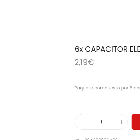
6x CAPACITOR EL
2,19
€
Paquete compuesto por 6 cond
6
x