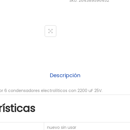
SKU:
264389596452
C
A
P
A
C
I
T
O
R
Descripción
E
L
 6 condensadores electrolíticos con 2200 uF 25V.
E
C
ísticas
T
R
O
nuevo sin usar