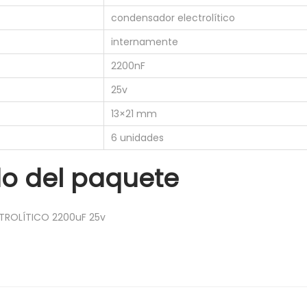
L
condensador electrolítico
Í
internamente
T
I
2200nF
C
25v
O
13×21 mm
2
6 unidades
2
0
o del paquete
0
u
TROLÍTICO 2200uF 25v
F
2
5
v
c