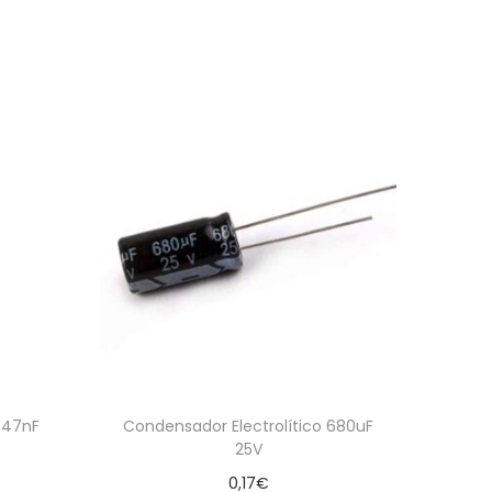
 47nF
Condensador Electrolítico 680uF
25V
0,17
€