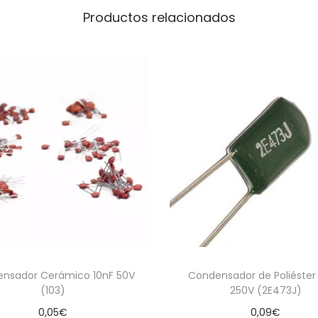
a
Productos relacionados
n
t
i
d
a
d
nsador Cerámico 10nF 50V
Condensador de Poliéster
(103)
250V (2E473J)
0,05
€
0,09
€