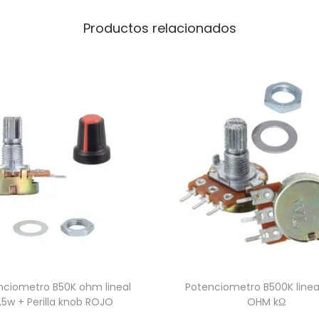
Productos relacionados
nciometro B50K ohm lineal
Potenciometro B500K linea
,5w + Perilla knob ROJO
OHM kΩ