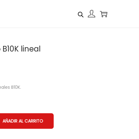
B10K lineal
ales B10K.
AÑADIR AL CARRITO