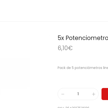
5x Potenciometro 
6,10
€
Pack de 5 potenciómetros line
5
x