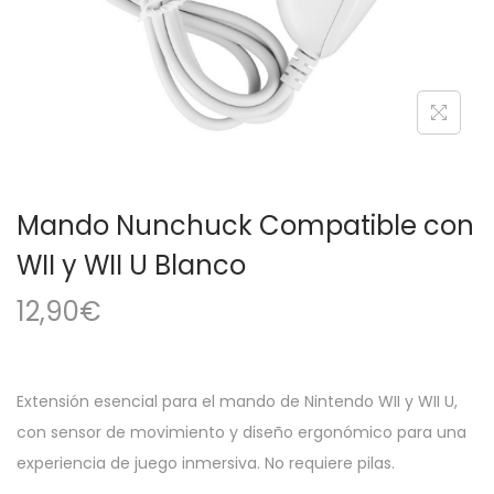
a
i
c
d
i
o
ó
n
Mando Nunchuck Compatible con
WII y WII U Blanco
12,90
€
Extensión esencial para el mando de Nintendo WII y WII U,
con sensor de movimiento y diseño ergonómico para una
experiencia de juego inmersiva. No requiere pilas.