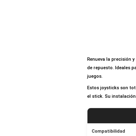
a
i
c
d
i
o
ó
n
Renueva la precisión 
de repuesto. Ideales p
juegos.
Estos joysticks son to
el stick. Su instalaci
Compatibilidad