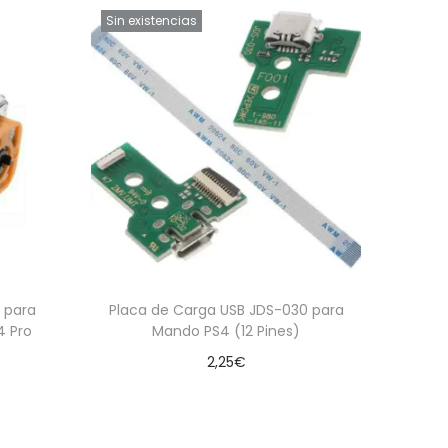
Sin existencias
 para
Placa de Carga USB JDS-030 para
4 Pro
Mando PS4 (12 Pines)
2,25
€
Leer más