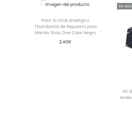
Sin exi
Pack 2x Stick Analógico
Thumbstick de Repuesto para
Mando Xbox One Color Negro
2,40
€
Añadir al carrito
Kit 
Analó