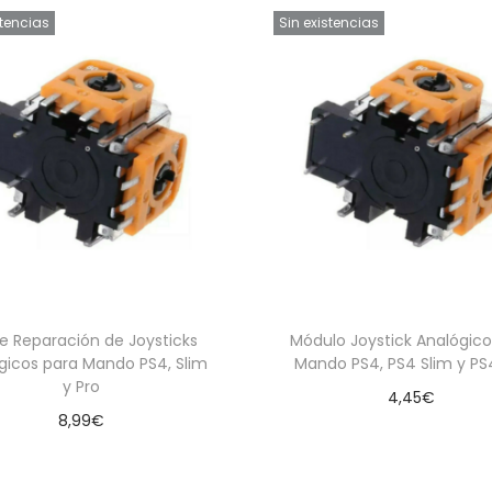
stencias
Sin existencias
de Reparación de Joysticks
Módulo Joystick Analógico
gicos para Mando PS4, Slim
Mando PS4, PS4 Slim y PS
y Pro
4,45
€
8,99
€
Leer más
Leer más