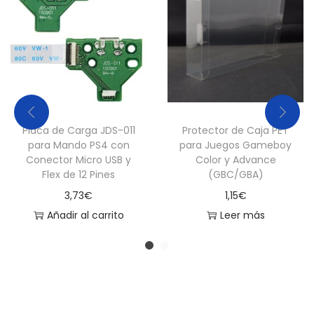
t
i
d
a
d
Placa de Carga JDS-011
Protector de Caja PET
para Mando PS4 con
para Juegos Gameboy
Conector Micro USB y
Color y Advance
Flex de 12 Pines
(GBC/GBA)
3,73
€
1,15
€
Añadir al carrito
Leer más