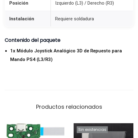
M
Posición
Izquierdo (L3) / Derecho (R3)
a
Instalación
Requiere soldadura
n
d
o
Contenido del paquete
P
1x Módulo Joystick Analógico 3D de Repuesto para
S
Mando PS4 (L3/R3)
4
L
3
/
R
Productos relacionados
3
c
a
Sin existencias
n