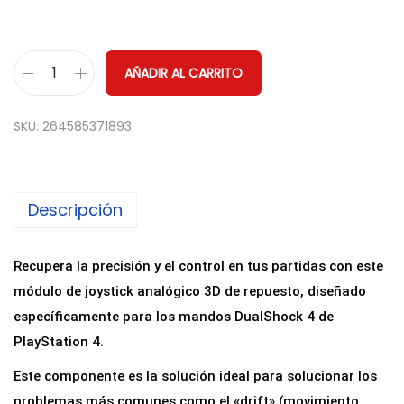
AÑADIR AL CARRITO
M
ó
SKU:
264585371893
d
u
l
Descripción
o
J
o
Recupera la precisión y el control en tus partidas con este
y
módulo de joystick analógico 3D de repuesto, diseñado
s
específicamente para los mandos DualShock 4 de
t
PlayStation 4.
i
Este componente es la solución ideal para solucionar los
c
problemas más comunes como el «drift» (movimiento