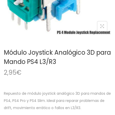
a
i
c
d
i
o
ó
n
Módulo Joystick Analógico 3D para
Mando PS4 L3/R3
2,95
€
Repuesto de módulo joystick analógico 3D para mandos de
PS4, PS4 Pro y PS4 Slim. Ideal para reparar problemas de
drift, movimiento errático o fallos en L3/R3.