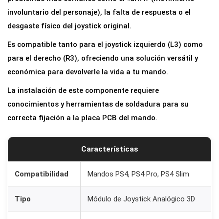
k
involuntario del personaje), la falta de respuesta o el
A
desgaste físico del joystick original.
n
Es compatible tanto para el joystick izquierdo (L3) como
a
para el derecho (R3), ofreciendo una solución versátil y
l
económica para devolverle la vida a tu mando.
ó
g
La instalación de este componente requiere
i
conocimientos y herramientas de soldadura para su
c
correcta fijación a la placa PCB del mando.
o
3
Características
D
p
Compatibilidad
Mandos PS4, PS4 Pro, PS4 Slim
a
r
Tipo
Módulo de Joystick Analógico 3D
a