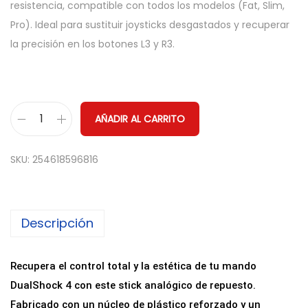
resistencia, compatible con todos los modelos (Fat, Slim,
Pro). Ideal para sustituir joysticks desgastados y recuperar
la precisión en los botones L3 y R3.
AÑADIR AL CARRITO
S
t
SKU:
254618596816
i
c
k
Descripción
A
n
a
Recupera el control total y la estética de tu mando
l
DualShock 4 con este stick analógico de repuesto.
ó
Fabricado con un núcleo de plástico reforzado y un