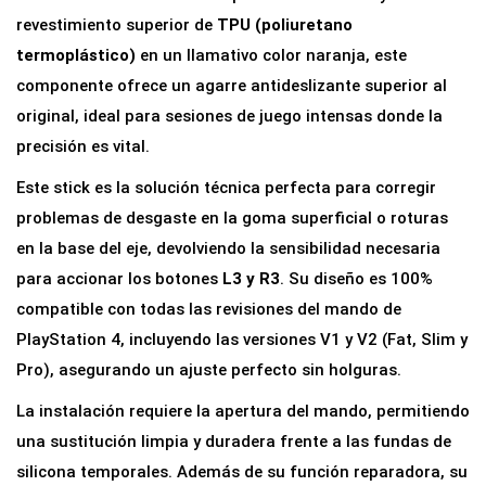
g
revestimiento superior de
TPU (poliuretano
i
termoplástico)
en un llamativo color naranja, este
c
componente ofrece un agarre antideslizante superior al
o
original, ideal para sesiones de juego intensas donde la
d
precisión es vital.
e
Este stick es la solución técnica perfecta para corregir
R
problemas de desgaste en la goma superficial o roturas
e
en la base del eje, devolviendo la sensibilidad necesaria
c
para accionar los botones
L3 y R3
. Su diseño es 100%
a
compatible con todas las revisiones del mando de
m
PlayStation 4, incluyendo las versiones V1 y V2 (Fat, Slim y
b
Pro), asegurando un ajuste perfecto sin holguras.
i
La instalación requiere la apertura del mando, permitiendo
o
una sustitución limpia y duradera frente a las fundas de
L
silicona temporales. Además de su función reparadora, su
3