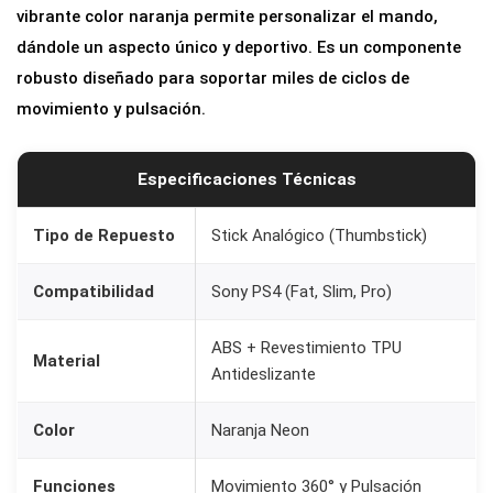
vibrante color naranja permite personalizar el mando,
/
dándole un aspecto único y deportivo. Es un componente
R
robusto diseñado para soportar miles de ciclos de
3
movimiento y pulsación.
p
a
r
Especificaciones Técnicas
a
M
Tipo de Repuesto
Stick Analógico (Thumbstick)
a
Compatibilidad
Sony PS4 (Fat, Slim, Pro)
n
d
ABS + Revestimiento TPU
o
Material
Antideslizante
P
S
Color
Naranja Neon
4
e
Funciones
Movimiento 360° y Pulsación