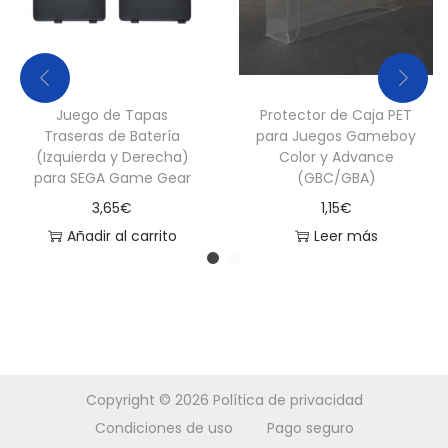
d
a
d
Juego de Tapas
Protector de Caja PET
Traseras de Batería
para Juegos Gameboy
(Izquierda y Derecha)
Color y Advance
para SEGA Game Gear
(GBC/GBA)
3,65
€
1,15
€
Añadir al carrito
Leer más
Copyright © 2026
Política de privacidad
Condiciones de uso
Pago seguro