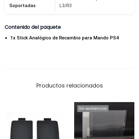
n
Soportadas
L3/R3
T
P
Contenido del paquete
U
1x Stick Analógico de Recambio para Mando PS4
N
a
r
a
n
j
Productos relacionados
a
c
Sin existencias
a
n
t
i