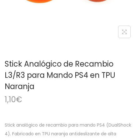
a
i
c
d
i
o
ó
n
Stick Analógico de Recambio
L3/R3 para Mando PS4 en TPU
Naranja
1,10
€
Stick analógico de recambio para mando PS4 (DualShock
4). Fabricado en TPU naranja antideslizante de alta