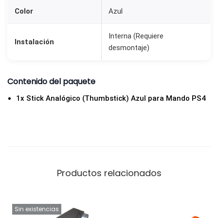
a
Color
Azul
r
a
Interna (Requiere
Instalación
desmontaje)
M
a
n
Contenido del paquete
d
1x Stick Analógico (Thumbstick) Azul para Mando PS4
o
P
S
4
D
Productos relacionados
u
a
l
Sin existencias
S