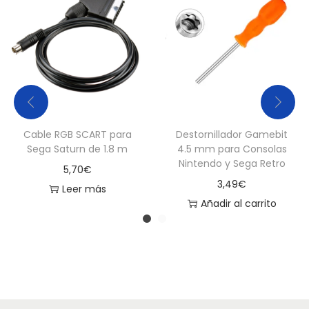
h
o
c
k
4
C
o
Cable RGB SCART para
Destornillador Gamebit
l
Sega Saturn de 1.8 m
4.5 mm para Consolas
Nintendo y Sega Retro
o
5,70
€
3,49
€
r
Leer más
Añadir al carrito
A
z
u
l
c
a