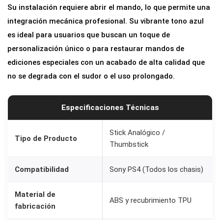
Su instalación requiere abrir el mando, lo que permite una
s
integración mecánica profesional. Su vibrante tono azul
t
es ideal para usuarios que buscan un toque de
i
personalización único o para restaurar mandos de
c
ediciones especiales con un acabado de alta calidad que
k
no se degrada con el sudor o el uso prolongado.
d
e
R
Especificaciones Técnicas
e
p
Stick Analógico /
Tipo de Producto
Thumbstick
u
e
Compatibilidad
Sony PS4 (Todos los chasis)
s
t
Material de
ABS y recubrimiento TPU
o
fabricación
p