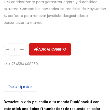
TPU antideslizante para garantizar agarre y durabilidad
extrema. Compatible con todos los modelos de PlayStation
4, perfecto para renovar joysticks desgastados o
personalizar tu mando.
AÑADIR AL CARRITO
P
a
SKU:
254584408959
c
k
2
Descripción
x
S
t
Devuelve la vida y el estilo a tu mando DualShock 4 con
i
este
stick analógico (thumbstick)
de repuesto en color