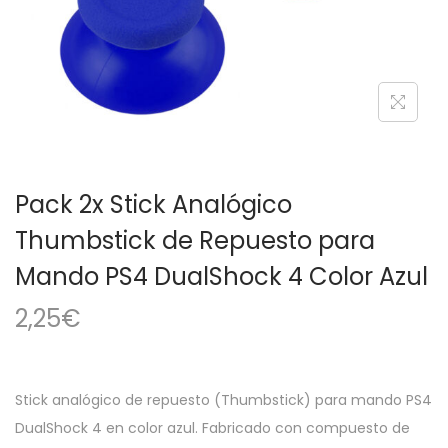
a
i
c
d
i
o
ó
n
Pack 2x Stick Analógico
Thumbstick de Repuesto para
Mando PS4 DualShock 4 Color Azul
2,25
€
Stick analógico de repuesto (Thumbstick) para mando PS4
DualShock 4 en color azul. Fabricado con compuesto de