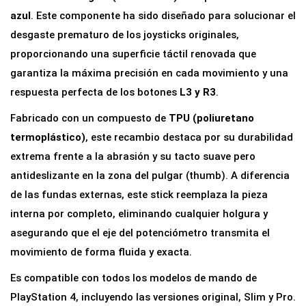
c
azul
. Este componente ha sido diseñado para solucionar el
k
desgaste prematuro de los joysticks originales,
A
proporcionando una superficie táctil renovada que
n
garantiza la máxima precisión en cada movimiento y una
a
respuesta perfecta de los botones
L3 y R3
.
l
Fabricado con un compuesto de
TPU (poliuretano
ó
termoplástico)
, este recambio destaca por su durabilidad
g
extrema frente a la abrasión y su tacto suave pero
i
antideslizante en la zona del pulgar (thumb). A diferencia
c
de las fundas externas, este stick reemplaza la pieza
o
interna por completo, eliminando cualquier holgura y
T
asegurando que el eje del potenciómetro transmita el
h
movimiento de forma fluida y exacta.
u
Es compatible con todos los modelos de mando de
m
PlayStation 4, incluyendo las versiones original, Slim y Pro.
b