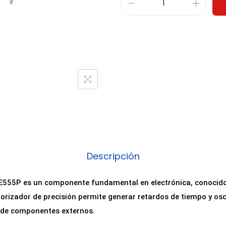
C
i
r
c
u
i
t
o
I
n
t
Descripción
e
g
NE555P es un componente fundamental en electrónica, conocido 
r
porizador de precisión permite generar retardos de tiempo y os
a
 de componentes externos.
d