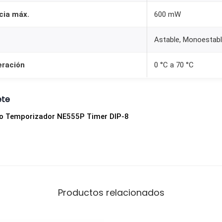
5
cia máx.
600 mW
5
P
n
Astable, Monoestab
T
i
eración
0 °C a 70 °C
m
e
ete
r
ado Temporizador NE555P Timer DIP-8
D
I
P
-
8
c
Productos relacionados
a
n