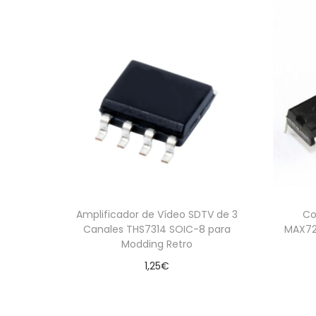
Amplificador de Vídeo SDTV de 3
Co
Canales THS7314 SOIC-8 para
MAX72
Modding Retro
1,25
€
Añadir al carrito