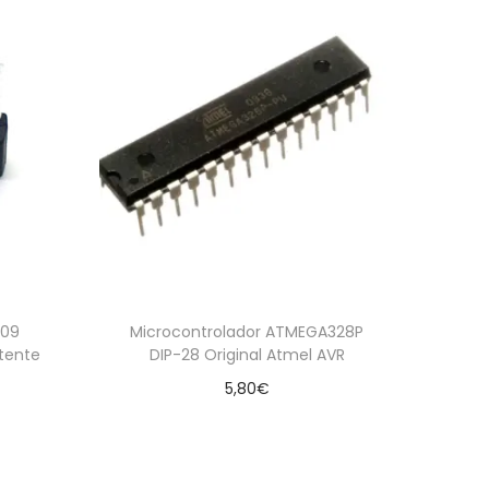
909
Microcontrolador ATMEGA328P
itente
DIP-28 Original Atmel AVR
5,80
€
Añadir al carrito