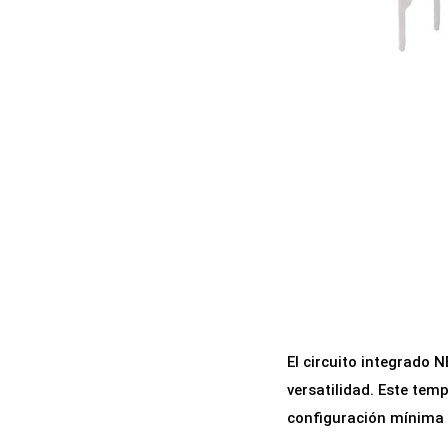
a
i
c
d
i
o
ó
n
El circuito integrado 
versatilidad. Este tem
configuración mínima