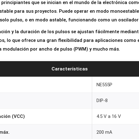
 principiantes que se inician en el mundo de la electrónica co
o
stable para sus proyectos. Puede operar en modo monoestable,
T
solo pulso, o en modo astable, funcionando como un oscilado
e
m
ación y la duración de los pulsos se ajustan fácilmente mediant
p
, lo que ofrece una gran flexibilidad para aplicaciones como e
o
la modulación por ancho de pulso (PWM) y mucho más.
r
i
Características
z
a
NE555P
d
DIP-8
o
r
ación (VCC)
4.5 V a 16 V
N
E
 máx.
200 mA
5