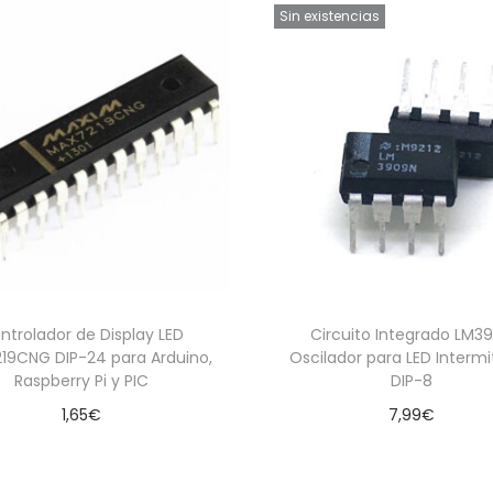
Sin existencias
t
i
d
a
d
ntrolador de Display LED
Circuito Integrado LM3
19CNG DIP-24 para Arduino,
Oscilador para LED Interm
Raspberry Pi y PIC
DIP-8
1,65
€
7,99
€
Añadir al carrito
Leer más