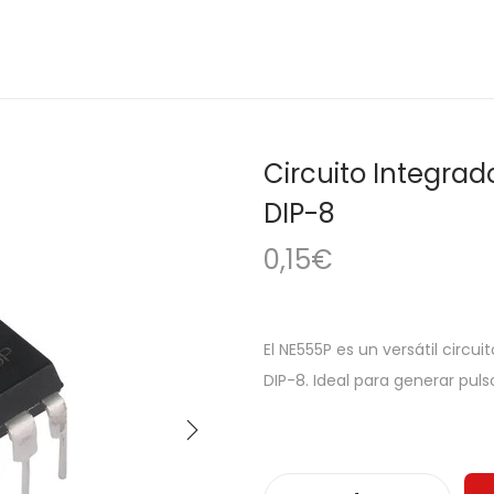
Circuito Integra
DIP-8
0,15
€
El NE555P es un versátil circu
DIP-8. Ideal para generar puls