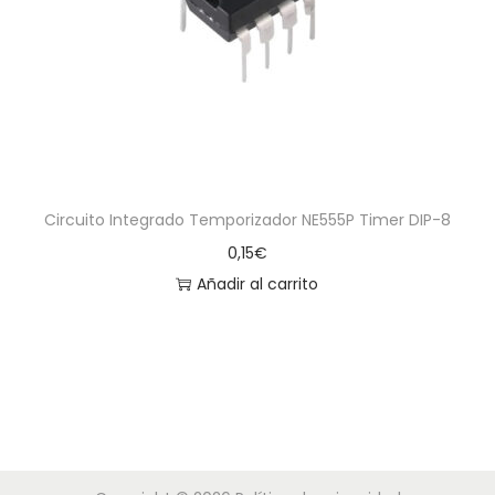
a
i
c
d
i
o
ó
n
Circuito Integrado Temporizador NE555P Timer DIP-8
0,15
€
Añadir al carrito