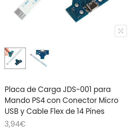
a
i
c
d
i
o
ó
n
Placa de Carga JDS-001 para
Mando PS4 con Conector Micro
USB y Cable Flex de 14 Pines
3,94
€