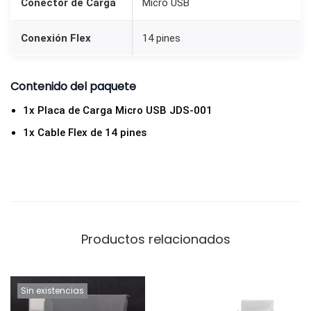
Conector de Carga
Micro USB
n
d
Conexión Flex
14 pines
o
P
Contenido del paquete
S
1x Placa de Carga Micro USB JDS-001
4
c
1x Cable Flex de 14 pines
o
n
C
o
n
Productos relacionados
e
c
t
Sin existencias
o