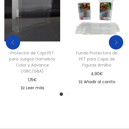
r
M
i
c
r
o
Protector de Caja PET
Funda Protectora de
U
para Juegos Gameboy
PET para Cajas de
S
Color y Advance
Figuras Amiibo
(GBC/GBA)
B
4,90
€
y
1,15
€
Añadir al carrito
C
Leer más
a
b
l
e
F