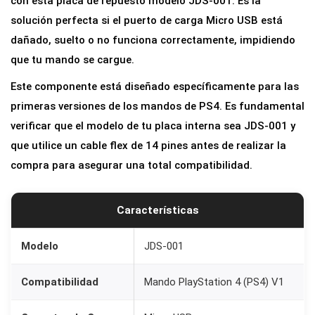
con esta placa de repuesto modelo JDS-001. Es la
r
solución perfecta si el puerto de carga Micro USB está
g
dañado, suelto o no funciona correctamente, impidiendo
a
que tu mando se cargue.
J
Este componente está diseñado específicamente para las
D
primeras versiones de los mandos de PS4. Es fundamental
S
verificar que el modelo de tu placa interna sea JDS-001 y
-
que utilice un cable flex de 14 pines antes de realizar la
0
compra para asegurar una total compatibilidad.
0
1
Características
p
a
Modelo
JDS-001
r
a
Compatibilidad
Mando PlayStation 4 (PS4) V1
M
a