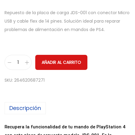
Repuesto de la placa de carga JDS-001 con conector Micro
USB y cable flex de 14 pines. Solución ideal para reparar
problemas de alimentación en mandos de PS4.
AÑADIR AL CARRITO
P
l
SKU:
264620687271
a
c
a
Descripción
d
e
C
Recupera la funcionalidad de tu mando de PlayStation 4
a