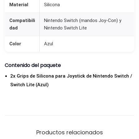
Material
Silicona
i
l
Compatibili
Nintendo Switch (mandos Joy-Con) y
i
dad
Nintendo Switch Lite
c
o
Color
Azul
n
a
Contenido del paquete
p
2x Grips de Silicona para Joystick de Nintendo Switch /
a
Switch Lite (Azul)
r
a
J
o
y
s
Productos relacionados
t