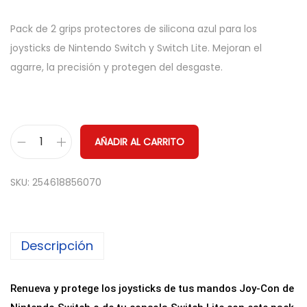
Pack de 2 grips protectores de silicona azul para los
joysticks de Nintendo Switch y Switch Lite. Mejoran el
agarre, la precisión y protegen del desgaste.
AÑADIR AL CARRITO
P
a
SKU:
254618856070
c
k
2
Descripción
x
G
r
Renueva y protege los joysticks de tus mandos Joy-Con de
i