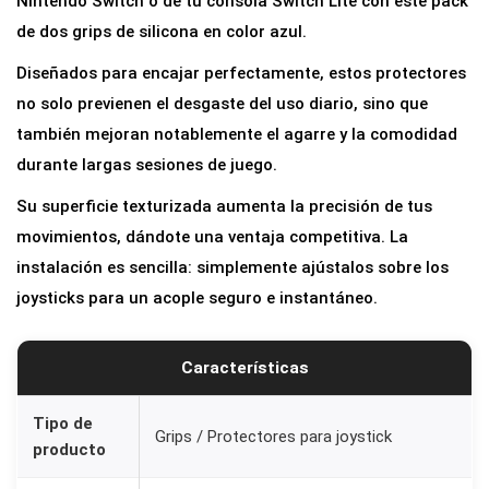
Nintendo Switch o de tu consola Switch Lite con este pack
p
de dos grips de silicona en color azul.
s
Diseñados para encajar perfectamente, estos protectores
P
no solo previenen el desgaste del uso diario, sino que
r
también mejoran notablemente el agarre y la comodidad
o
durante largas sesiones de juego.
t
Su superficie texturizada aumenta la precisión de tus
e
movimientos, dándote una ventaja competitiva. La
c
instalación es sencilla: simplemente ajústalos sobre los
t
joysticks para un acople seguro e instantáneo.
o
r
e
Características
s
d
Tipo de
Grips / Protectores para joystick
producto
e
S