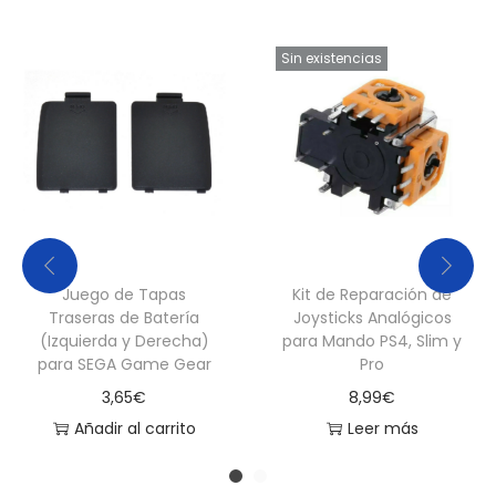
i
c
Sin existencias
k
N
i
n
t
e
n
Juego de Tapas
Kit de Reparación de
d
Traseras de Batería
Joysticks Analógicos
o
(Izquierda y Derecha)
para Mando PS4, Slim y
para SEGA Game Gear
Pro
S
3,65
€
8,99
€
w
Añadir al carrito
Leer más
i
t
c