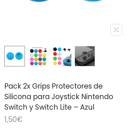
a
i
c
d
i
o
ó
n
Pack 2x Grips Protectores de
Silicona para Joystick Nintendo
Switch y Switch Lite – Azul
1,50
€