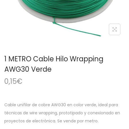
a
i
c
d
i
o
ó
n
1 METRO Cable Hilo Wrapping
AWG30 Verde
0,15
€
Cable unifilar de cobre AWG30 en color verde, ideal para
técnicas de wire wrapping, prototipado y conexionado en
proyectos de electrónica. Se vende por metro.