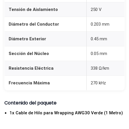
e
Tensión de Aislamiento
250 V
r
d
Diámetro del Conductor
0.203 mm
e
c
Diámetro Exterior
0.45 mm
a
n
Sección del Núcleo
0.05 mm
t
i
Resistencia Eléctrica
338 Ω/km
d
Frecuencia Máxima
270 kHz
a
d
Contenido del paquete
1x Cable de Hilo para Wrapping AWG30 Verde (1 Metro)