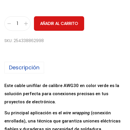
AÑADIR AL CARRITO
1
M
SKU:
254338862998
E
T
R
Descripción
O
C
a
Este cable unifilar de calibre AWG30 en color verde es la
b
solución perfecta para conexiones precisas en tus
l
proyectos de electrónica.
e
Su principal aplicación es el
wire wrapping
(conexión
H
enrollada), una técnica que garantiza uniones eléctricas
i
fiables y duraderas sin necesidad de soldadura.