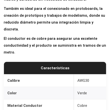
l
También es ideal para el conexionado en protoboards, la
o
creación de prototipos y trabajos de modelismo, donde su
W
reducido diámetro permite una integración limpia y
r
discreta.
a
p
El conductor es de cobre para asegurar una excelente
p
conductividad y el producto se suministra en tramos de un
i
metro.
n
g
Características
A
W
Calibre
AWG30
G
3
Color
Verde
0
V
Material Conductor
Cobre