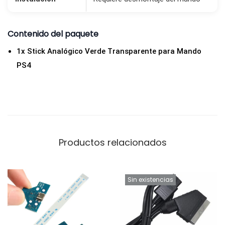
e
n
Contenido del paquete
T
P
1x Stick Analógico Verde Transparente para Mando
U
PS4
V
e
r
d
e
Productos relacionados
T
r
a
Sin existencias
n
s
p