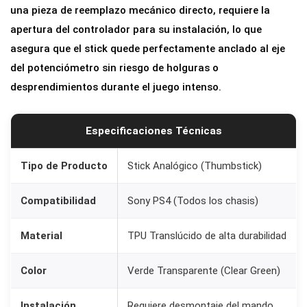
una pieza de reemplazo mecánico directo, requiere la
3
apertura del controlador para su instalación, lo que
/
asegura que el stick quede perfectamente anclado al eje
R
del potenciómetro sin riesgo de holguras o
3
desprendimientos durante el juego intenso.
p
a
r
Especificaciones Técnicas
a
M
Tipo de Producto
Stick Analógico (Thumbstick)
a
Compatibilidad
Sony PS4 (Todos los chasis)
n
d
Material
TPU Translúcido de alta durabilidad
o
P
Color
Verde Transparente (Clear Green)
S
4
Instalación
Requiere desmontaje del mando