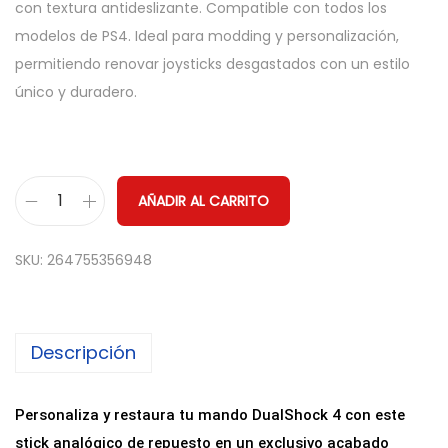
con textura antideslizante. Compatible con todos los
modelos de PS4. Ideal para modding y personalización,
permitiendo renovar joysticks desgastados con un estilo
único y duradero.
AÑADIR AL CARRITO
S
t
SKU:
264755356948
i
c
k
Descripción
A
n
a
Personaliza y restaura tu mando DualShock 4 con este
l
stick analógico de repuesto en un exclusivo acabado