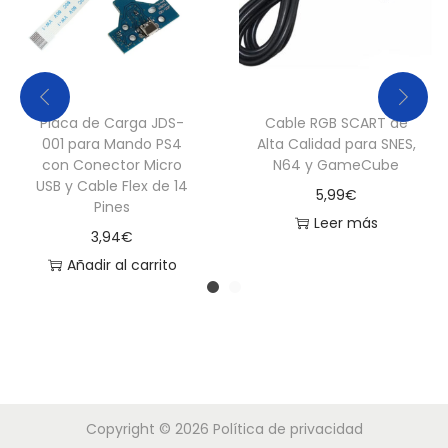
a
r
e
n
Placa de Carga JDS-
Cable RGB SCART de
t
001 para Mando PS4
Alta Calidad para SNES,
e
con Conector Micro
N64 y GameCube
c
USB y Cable Flex de 14
5,99
€
Pines
a
Leer más
3,94
€
n
Añadir al carrito
t
i
d
a
d
Copyright © 2026
Política de privacidad