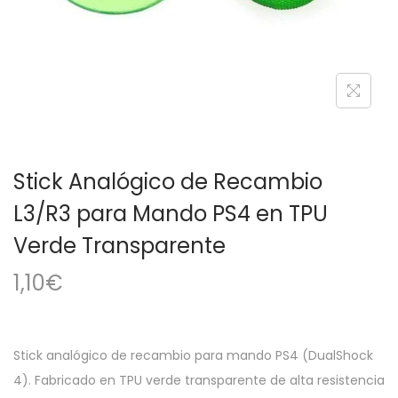
a
i
c
d
i
o
ó
n
Stick Analógico de Recambio
L3/R3 para Mando PS4 en TPU
Verde Transparente
1,10
€
Stick analógico de recambio para mando PS4 (DualShock
4). Fabricado en TPU verde transparente de alta resistencia