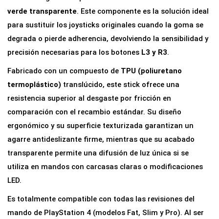
ó
verde transparente
. Este componente es la solución ideal
g
para sustituir los joysticks originales cuando la goma se
i
degrada o pierde adherencia, devolviendo la sensibilidad y
c
precisión necesarias para los botones
L3 y R3
.
o
Fabricado con un compuesto de
TPU (poliuretano
d
termoplástico)
translúcido, este stick ofrece una
e
resistencia superior al desgaste por fricción en
R
comparación con el recambio estándar. Su diseño
e
ergonómico y su superficie texturizada garantizan un
c
agarre antideslizante firme, mientras que su acabado
a
transparente permite una difusión de luz única si se
m
utiliza en mandos con carcasas claras o modificaciones
b
LED.
i
Es totalmente compatible con todas las revisiones del
o
mando de PlayStation 4 (modelos Fat, Slim y Pro). Al ser
L