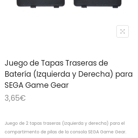
a
i
c
d
i
o
ó
n
Juego de Tapas Traseras de
Batería (Izquierda y Derecha) para
SEGA Game Gear
3,65
€
Juego de 2 tapas traseras (izquierda y derecha) para el
compartimento de pilas de la consola SEGA Game Gear.