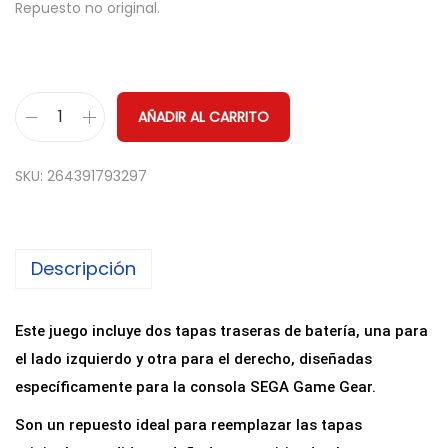
Repuesto no original.
AÑADIR AL CARRITO
J
u
SKU:
264391793297
e
g
o
Descripción
d
e
T
Este juego incluye dos tapas traseras de batería, una para
a
el lado izquierdo y otra para el derecho, diseñadas
p
específicamente para la consola SEGA Game Gear.
a
Son un repuesto ideal para reemplazar las tapas
s