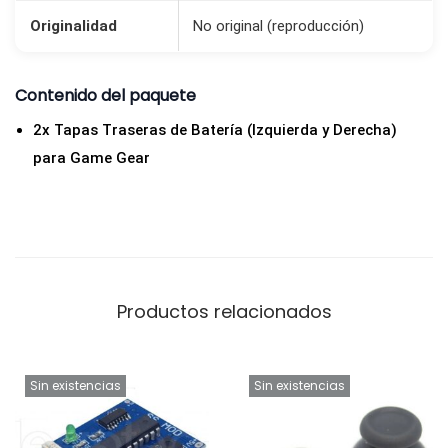
a
Originalidad
No original (reproducción)
(
I
Contenido del paquete
z
q
2x Tapas Traseras de Batería (Izquierda y Derecha)
u
para Game Gear
i
e
r
d
a
Productos relacionados
y
D
e
Sin existencias
Sin existencias
r
e