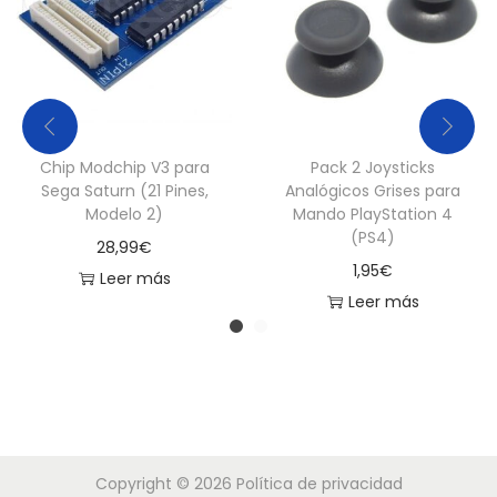
c
h
a
)
p
Chip Modchip V3 para
Pack 2 Joysticks
a
Sega Saturn (21 Pines,
Analógicos Grises para
r
Modelo 2)
Mando PlayStation 4
a
(PS4)
28,99
€
S
1,95
€
Leer más
E
Leer más
G
A
G
a
m
Copyright © 2026
Política de privacidad
e