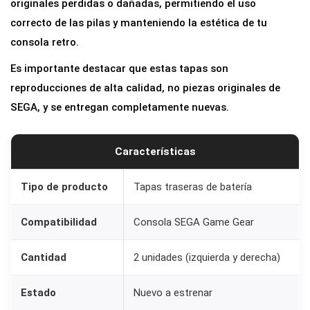
originales perdidas o dañadas, permitiendo el uso
T
correcto de las pilas y manteniendo la estética de tu
r
consola retro.
a
Es importante destacar que estas tapas son
s
reproducciones de alta calidad, no piezas originales de
e
SEGA, y se entregan completamente nuevas.
r
a
s
Características
d
e
Tipo de producto
Tapas traseras de batería
B
Compatibilidad
Consola SEGA Game Gear
a
t
Cantidad
2 unidades (izquierda y derecha)
e
r
Estado
Nuevo a estrenar
í