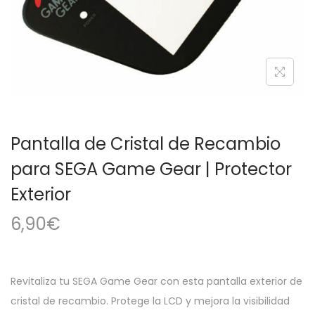
a
i
c
d
i
o
ó
n
Pantalla de Cristal de Recambio
para SEGA Game Gear | Protector
Exterior
6,90
€
Revitaliza tu SEGA Game Gear con esta pantalla exterior de
cristal de recambio. Protege la LCD y mejora la visibilidad