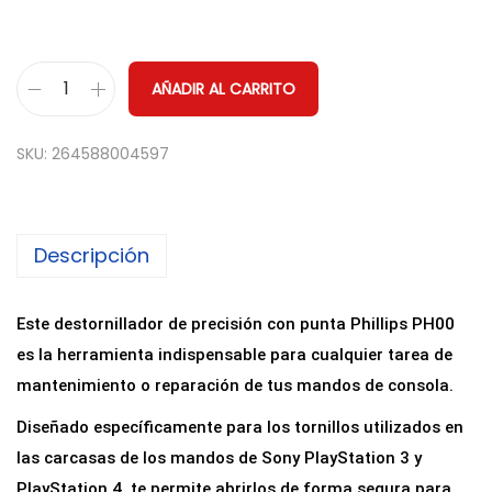
AÑADIR AL CARRITO
D
e
SKU:
264588004597
s
t
o
Descripción
r
n
i
Este destornillador de precisión con punta Phillips PH00
l
es la herramienta indispensable para cualquier tarea de
l
mantenimiento o reparación de tus mandos de consola.
a
Diseñado específicamente para los tornillos utilizados en
d
las carcasas de los mandos de Sony PlayStation 3 y
o
PlayStation 4, te permite abrirlos de forma segura para