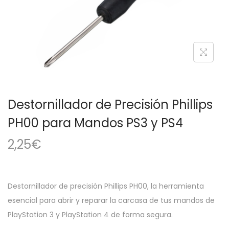
a
i
c
d
i
o
ó
n
Destornillador de Precisión Phillips
PH00 para Mandos PS3 y PS4
2,25
€
Destornillador de precisión Phillips PH00, la herramienta
esencial para abrir y reparar la carcasa de tus mandos de
PlayStation 3 y PlayStation 4 de forma segura.