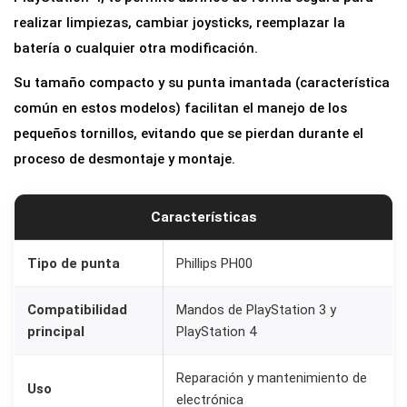
r
realizar limpiezas, cambiar joysticks, reemplazar la
d
batería o cualquier otra modificación.
e
Su tamaño compacto y su punta imantada (característica
P
común en estos modelos) facilitan el manejo de los
r
pequeños tornillos, evitando que se pierdan durante el
e
proceso de desmontaje y montaje.
c
i
s
Características
i
ó
Tipo de punta
Phillips PH00
n
Compatibilidad
Mandos de PlayStation 3 y
P
principal
PlayStation 4
h
i
Reparación y mantenimiento de
Uso
l
electrónica