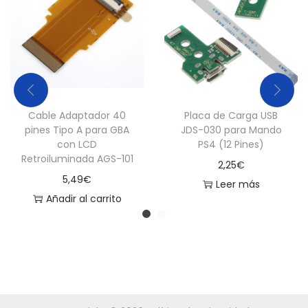
o
s
P
S
3
y
Cable Adaptador 40
Placa de Carga USB
P
pines Tipo A para GBA
JDS-030 para Mando
S
con LCD
PS4 (12 Pines)
Retroiluminada AGS-101
4
2,25
€
5,49
€
c
Leer más
Añadir al carrito
a
n
t
i
d
a