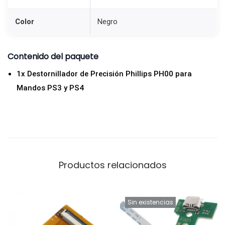
l
i
Color
Negro
p
s
Contenido del paquete
P
1x Destornillador de Precisión Phillips PH00 para
H
Mandos PS3 y PS4
0
0
p
a
r
a
Productos relacionados
M
a
n
Sin existencias
d