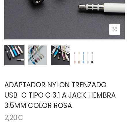
a
i
c
d
i
o
ó
n
ADAPTADOR NYLON TRENZADO
USB-C TIPO C 3.1 A JACK HEMBRA
3.5MM COLOR ROSA
2,20
€