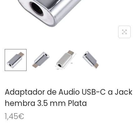
a
i
c
d
i
o
ó
n
Adaptador de Audio USB-C a Jack
hembra 3.5 mm Plata
1,45
€