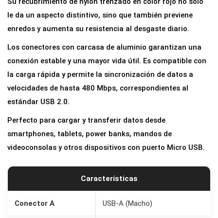
Su recubrimiento de nylon trenzado en color rojo no solo
U
le da un aspecto distintivo, sino que también previene
S
enredos y aumenta su resistencia al desgaste diario.
B
Los conectores con carcasa de aluminio garantizan una
d
conexión estable y una mayor vida útil. Es compatible con
e
la carga rápida y permite la sincronización de datos a
C
velocidades de hasta 480 Mbps, correspondientes al
a
estándar USB 2.0.
r
g
Perfecto para cargar y transferir datos desde
a
smartphones, tablets, power banks, mandos de
R
videoconsolas y otros dispositivos con puerto Micro USB.
á
p
Características
i
d
Conector A
USB-A (Macho)
a