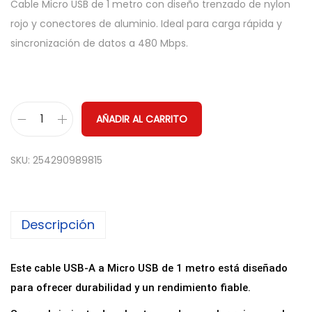
Cable Micro USB de 1 metro con diseño trenzado de nylon
rojo y conectores de aluminio. Ideal para carga rápida y
sincronización de datos a 480 Mbps.
AÑADIR AL CARRITO
C
a
SKU:
254290989815
b
l
e
Descripción
M
i
c
Este cable USB-A a Micro USB de 1 metro está diseñado
r
para ofrecer durabilidad y un rendimiento fiable.
o