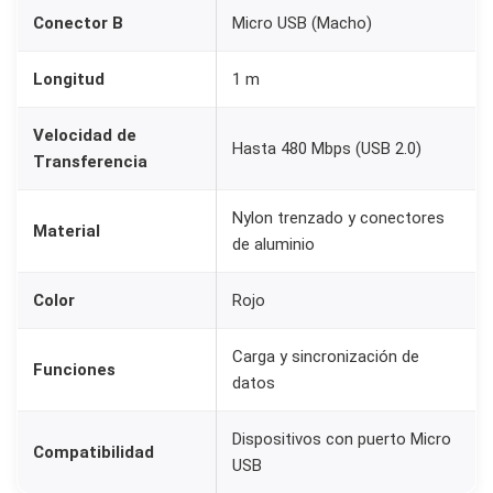
1
Conector B
Micro USB (Macho)
m
|
Longitud
1 m
N
Velocidad de
y
Hasta 480 Mbps (USB 2.0)
Transferencia
l
o
Nylon trenzado y conectores
Material
n
de aluminio
T
r
Color
Rojo
e
n
Carga y sincronización de
Funciones
datos
z
a
Dispositivos con puerto Micro
d
Compatibilidad
USB
o