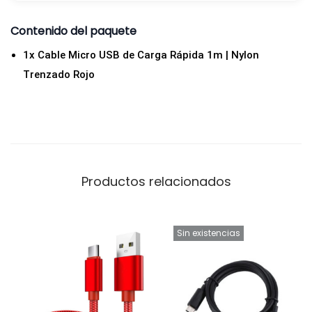
R
Contenido del paquete
o
j
1x Cable Micro USB de Carga Rápida 1m | Nylon
o
Trenzado Rojo
c
a
n
t
i
Productos relacionados
d
a
d
Sin existencias