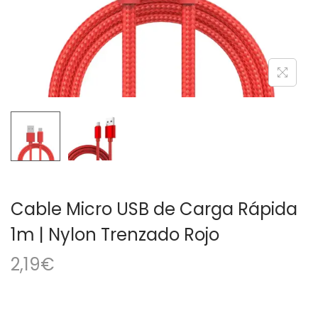
a
i
c
d
i
o
ó
n
Cable Micro USB de Carga Rápida
1m | Nylon Trenzado Rojo
2,19
€