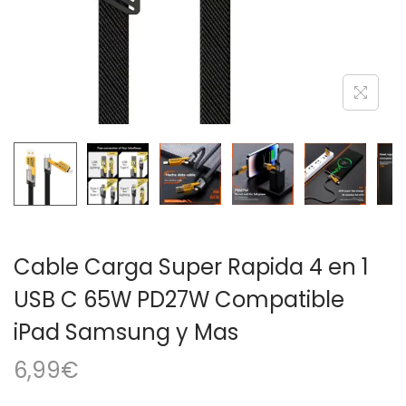
a
i
c
d
i
o
ó
n
Cable Carga Super Rapida 4 en 1
USB C 65W PD27W Compatible
iPad Samsung y Mas
6,99
€