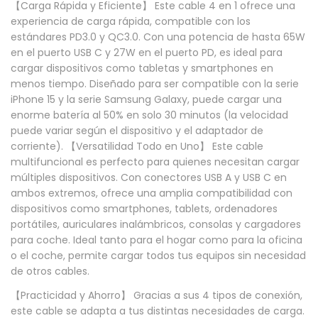
【Carga Rápida y Eficiente】 Este cable 4 en 1 ofrece una
r
experiencia de carga rápida, compatible con los
g
estándares PD3.0 y QC3.0. Con una potencia de hasta 65W
en el puerto USB C y 27W en el puerto PD, es ideal para
a
cargar dispositivos como tabletas y smartphones en
S
menos tiempo. Diseñado para ser compatible con la serie
u
iPhone 15 y la serie Samsung Galaxy, puede cargar una
enorme batería al 50% en solo 30 minutos (la velocidad
p
puede variar según el dispositivo y el adaptador de
e
corriente). 【Versatilidad Todo en Uno】 Este cable
r
multifuncional es perfecto para quienes necesitan cargar
R
múltiples dispositivos. Con conectores USB A y USB C en
ambos extremos, ofrece una amplia compatibilidad con
a
dispositivos como smartphones, tablets, ordenadores
p
portátiles, auriculares inalámbricos, consolas y cargadores
i
para coche. Ideal tanto para el hogar como para la oficina
d
o el coche, permite cargar todos tus equipos sin necesidad
de otros cables.
a
4
【Practicidad y Ahorro】 Gracias a sus 4 tipos de conexión,
este cable se adapta a tus distintas necesidades de carga.
e