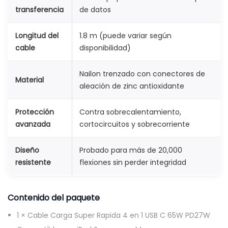
transferencia
de datos
u
n
Longitud del
1.8 m (puede variar según
g
cable
disponibilidad)
y
M
Nailon trenzado con conectores de
Material
a
aleación de zinc antioxidante
s
c
Protección
Contra sobrecalentamiento,
avanzada
cortocircuitos y sobrecorriente
a
n
Diseño
Probado para más de 20,000
t
resistente
flexiones sin perder integridad
i
d
Contenido del paquete
a
d
1 × Cable Carga Super Rapida 4 en 1 USB C 65W PD27W