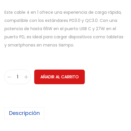
Este cable 4 en 1 ofrece una experiencia de carga rápida,
compatible con los estándares PD3.0 y QC3.0. Con una
potencia de hasta 65W en el puerto USB C y 27W en el
puerto PD, es ideal para cargar dispositivos como tabletas
y smartphones en menos tiempo.
AÑADIR AL CARRITO
C
a
b
l
Descripción
e
C
a