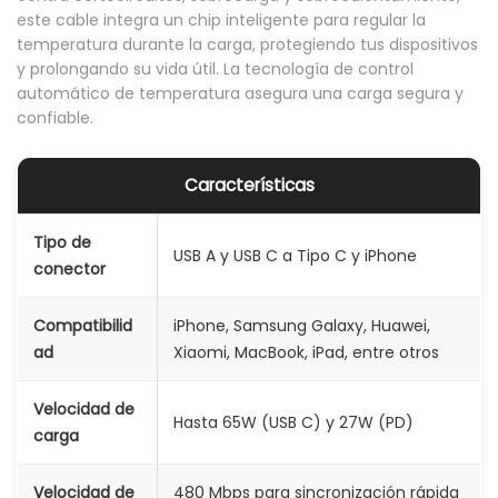
este cable integra un chip inteligente para regular la
m
temperatura durante la carga, protegiendo tus dispositivos
p
y prolongando su vida útil. La tecnología de control
a
automático de temperatura asegura una carga segura y
confiable.
t
i
b
Características
l
Tipo de
e
USB A y USB C a Tipo C y iPhone
conector
i
P
Compatibilid
iPhone, Samsung Galaxy, Huawei,
a
ad
Xiaomi, MacBook, iPad, entre otros
d
S
Velocidad de
Hasta 65W (USB C) y 27W (PD)
a
carga
m
Velocidad de
480 Mbps para sincronización rápida
s