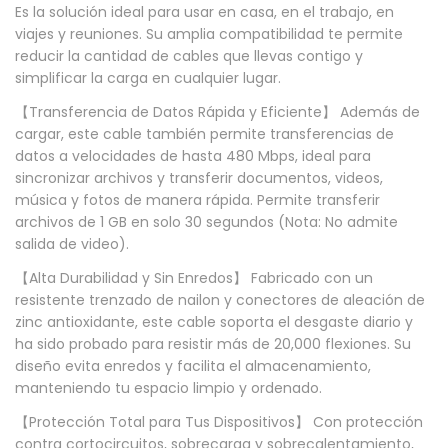
Es la solución ideal para usar en casa, en el trabajo, en
n
viajes y reuniones. Su amplia compatibilidad te permite
1
reducir la cantidad de cables que llevas contigo y
simplificar la carga en cualquier lugar.
U
S
【Transferencia de Datos Rápida y Eficiente】 Además de
cargar, este cable también permite transferencias de
B
datos a velocidades de hasta 480 Mbps, ideal para
C
sincronizar archivos y transferir documentos, videos,
6
música y fotos de manera rápida. Permite transferir
5
archivos de 1 GB en solo 30 segundos (Nota: No admite
salida de video).
W
P
【Alta Durabilidad y Sin Enredos】 Fabricado con un
resistente trenzado de nailon y conectores de aleación de
D
zinc antioxidante, este cable soporta el desgaste diario y
2
ha sido probado para resistir más de 20,000 flexiones. Su
7
diseño evita enredos y facilita el almacenamiento,
W
manteniendo tu espacio limpio y ordenado.
C
【Protección Total para Tus Dispositivos】 Con protección
o
contra cortocircuitos, sobrecarga y sobrecalentamiento,