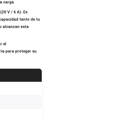
la carga.
20 V / 6 A). Es
 capacidad tanto de tu
o alcanzan esta
r el
ría para proteger su