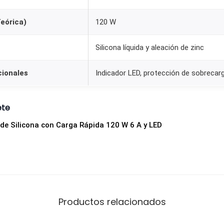
q
eórica)
120 W
u
i
Silicona líquida y aleación de zinc
d
a
cionales
Indicador LED, protección de sobrecar
1
2
ete
0
W
de Silicona con Carga Rápida 120 W 6 A y LED
6
A
c
o
n
Productos relacionados
L
E