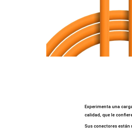
a
i
c
d
i
o
ó
n
Experimenta una carga 
calidad, que le confier
Sus conectores están r