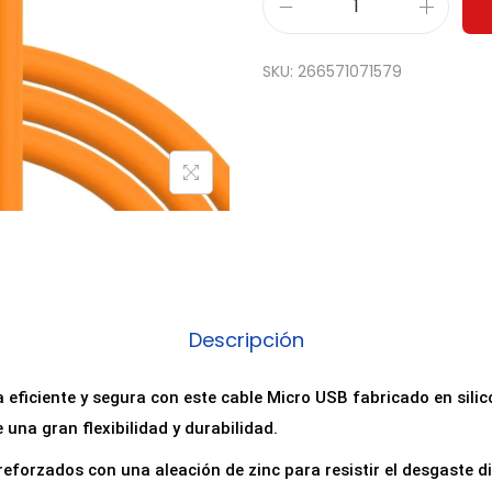
C
a
SKU:
266571071579
b
l
e
d
e
c
a
r
g
Descripción
a
M
eficiente y segura con este cable Micro USB fabricado en silico
i
e una gran flexibilidad y durabilidad.
c
eforzados con una aleación de zinc para resistir el desgaste di
r