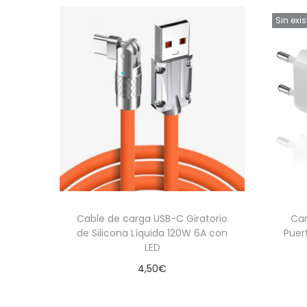
Sin exi
Cable de carga USB-C Giratorio
Car
de Silicona Líquida 120W 6A con
Puer
LED
4,50
€
Añadir al carrito