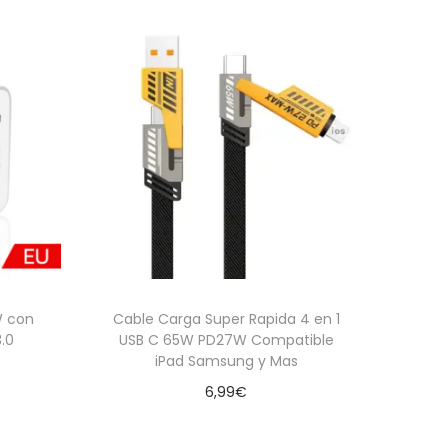
W con
Cable Carga Super Rapida 4 en 1
.0
USB C 65W PD27W Compatible
iPad Samsung y Mas
6,99
€
Añadir al carrito