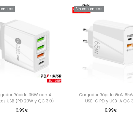
D
stencias
Sin existencias
c
a
n
t
i
d
a
d
gador Rápido 36W con 4
Cargador Rápido GaN 65
tos USB (PD 20W y QC 3.0)
USB-C PD y USB-A QC 3
6,99
€
8,99
€
Leer más
Leer más