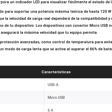
rpora un indicador LED para visualizar fácilmente el estado de 
o
U
do para soportar una potencia máxima teórica de hasta 120 W (
S
e la velocidad de carga real dependerá de la compatibilidad y
B
o de tu dispositivo. Los dispositivos con conector Micro USB n
d
e asegurará la máxima velocidad que tu equipo permita.
e
 protección avanzadas, como control de temperatura para evita
S
n modo de carga lenta que se activa al superar el 86% de bate
i
l
i
Características
c
o
USB-A
n
a
Micro USB
L
í
6 A