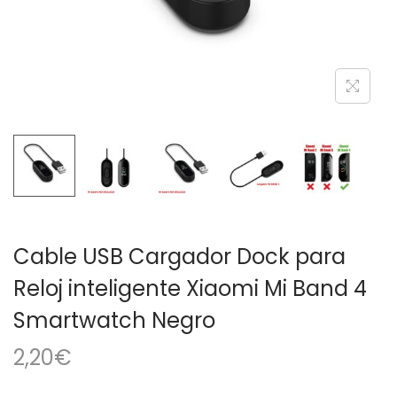
a
i
c
d
i
o
ó
n
Cable USB Cargador Dock para
Reloj inteligente Xiaomi Mi Band 4
Smartwatch Negro
2,20
€