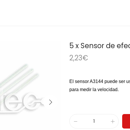
5 x Sensor de efe
2,23
€
El sensor A3144 puede ser u
para medir la velocidad.
5