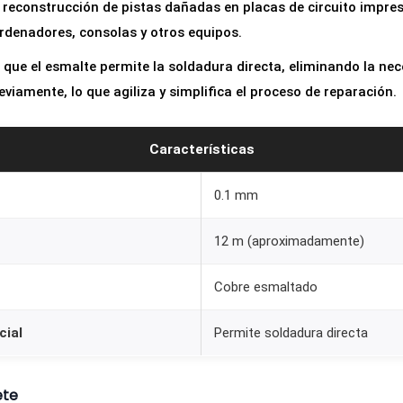
 reconstrucción de pistas dañadas en placas de circuito impre
b
ordenadores, consolas y otros equipos.
r
e
s que el esmalte permite la soldadura directa, eliminando la ne
E
eviamente, lo que agiliza y simplifica el proceso de reparación.
s
m
Características
a
l
0.1 mm
t
12 m (aproximadamente)
a
d
Cobre esmaltado
o
0
cial
Permite soldadura directa
.
1
ete
m