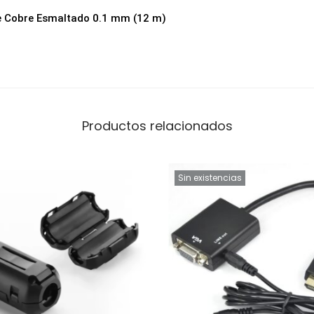
m
de Cobre Esmaltado 0.1 mm (12 m)
p
a
r
a
R
Productos relacionados
e
p
a
Sin existencias
r
a
c
i
ó
n
P