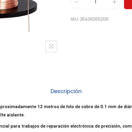
B
o
SKU:
264392662135
b
i
n
a
d
e
H
i
l
Descripción
o
d
aproximadamente 12 metros de hilo de cobre de 0.1 mm de diám
e
te aislante.
C
ial para trabajos de reparación electrónica de precisión, com
o