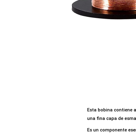
a
i
c
d
i
o
ó
n
Esta bobina contiene 
una fina capa de esmal
Es un componente esenc