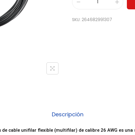
R
o
SKU:
264682991307
l
l
o
1
0
m
e
t
r
o
s
Descripción
C
a
 de cable unifilar flexible (multifilar) de calibre 26 AWG es una 
b