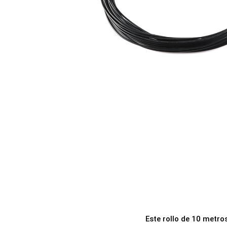
a
i
c
d
i
o
ó
n
Este rollo de 10 metros