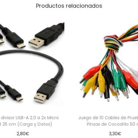
Productos relacionados
i
d
a
d
divisor USB-A 2.0 a 2x Micro
Juego de 10 Cables de Pru
B 25 cm (Carga y Datos)
Pinzas de Cocodrilo 50
2,80
€
3,30
€