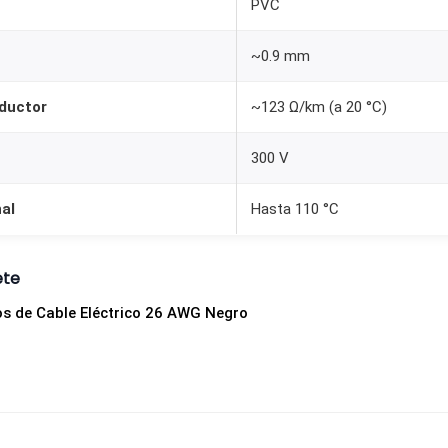
PVC
d
o
~0.9 mm
A
W
nductor
~123 Ω/km (a 20 °C)
G
2
300 V
6
al
Hasta 110 °C
N
e
g
ete
r
os de Cable Eléctrico 26 AWG Negro
o
c
a
n
t