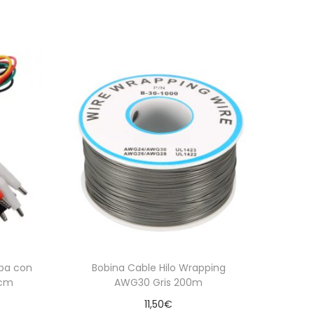
eba con
Bobina Cable Hilo Wrapping
 cm
AWG30 Gris 200m
11,50
€