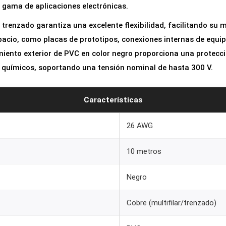
 gama de aplicaciones electrónicas.
l
e
trenzado garantiza una excelente flexibilidad, facilitando su m
F
acio, como placas de prototipos, conexiones internas de equip
l
lamiento exterior de PVC en color negro proporciona una protecc
e
s químicos, soportando una tensión nominal de hasta 300 V.
x
i
Características
b
l
26 AWG
e
t
10 metros
r
Negro
e
n
Cobre (multifilar/trenzado)
z
a