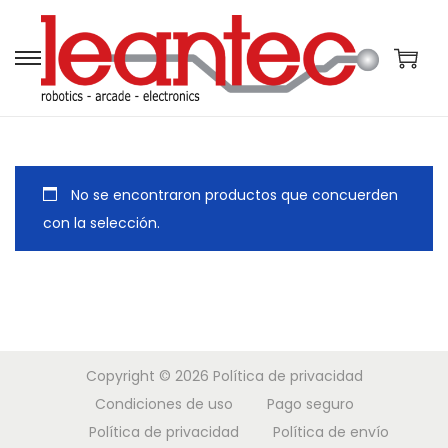
S
S
a
a
l
l
t
t
a
a
No se encontraron productos que concuerden
r
r
con la selección.
a
a
l
l
a
c
n
o
a
n
Copyright © 2026
Política de privacidad
v
t
Condiciones de uso
Pago seguro
e
e
Política de privacidad
Política de envío
g
n