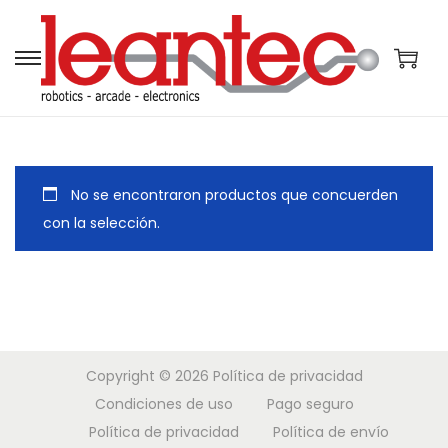
S
S
a
a
l
l
t
t
a
a
No se encontraron productos que concuerden
r
r
con la selección.
a
a
l
l
a
c
n
o
a
n
Copyright © 2026
Política de privacidad
v
t
Condiciones de uso
Pago seguro
e
e
Política de privacidad
Política de envío
g
n