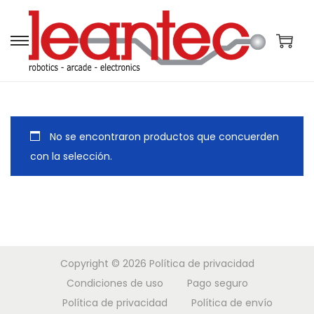
S
S
a
a
l
l
t
t
a
a
No se encontraron productos que concuerden
r
r
con la selección.
a
a
l
l
a
c
n
o
a
n
Copyright © 2026
Política de privacidad
v
t
Condiciones de uso
Pago seguro
e
e
Política de privacidad
Política de envío
g
n