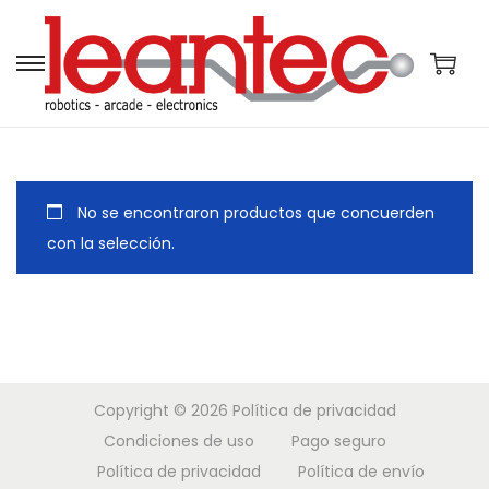
S
S
a
a
l
l
t
t
a
a
No se encontraron productos que concuerden
r
r
con la selección.
a
a
l
l
a
c
n
o
a
n
Copyright © 2026
Política de privacidad
v
t
Condiciones de uso
Pago seguro
e
e
Política de privacidad
Política de envío
g
n