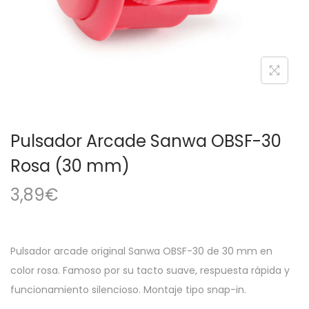
a
i
c
d
i
o
ó
n
Pulsador Arcade Sanwa OBSF-30
Rosa (30 mm)
3,89
€
Pulsador arcade original Sanwa OBSF-30 de 30 mm en
color rosa. Famoso por su tacto suave, respuesta rápida y
funcionamiento silencioso. Montaje tipo snap-in.