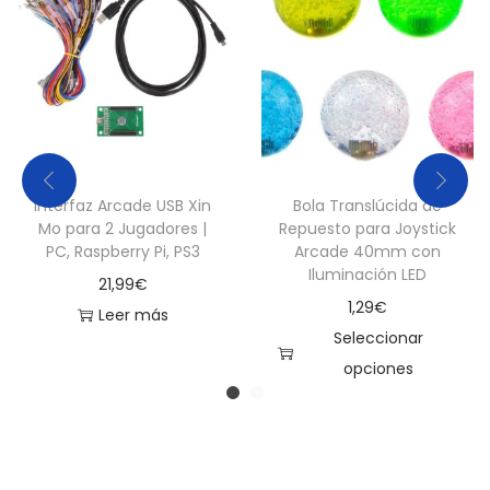
Interfaz Arcade USB Xin
Bola Translúcida de
Mo para 2 Jugadores |
Repuesto para Joystick
PC, Raspberry Pi, PS3
Arcade 40mm con
Iluminación LED
21,99
€
1,29
€
Leer más
Seleccionar
opciones
E
s
t