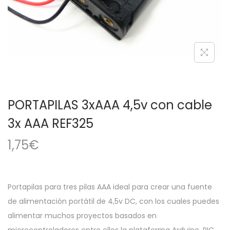
a
i
c
d
i
o
ó
n
PORTAPILAS 3xAAA 4,5v con cable
3x AAA REF325
1,75
€
Portapilas para tres pilas AAA ideal para crear una fuente
de alimentación portátil de 4,5v DC, con los cuales puedes
alimentar muchos proyectos basados en