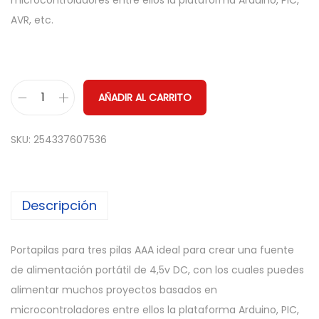
microcontroladores entre ellos la plataforma Arduino, PIC,
AVR, etc.
AÑADIR AL CARRITO
P
O
SKU:
254337607536
R
T
A
Descripción
P
I
L
Portapilas para tres pilas AAA ideal para crear una fuente
A
de alimentación portátil de 4,5v DC, con los cuales puedes
S
alimentar muchos proyectos basados en
3
microcontroladores entre ellos la plataforma Arduino, PIC,