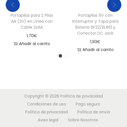
d
a
Portapilas para 2 Pilas
Portapilas 9V con
d
AA (3V) en Línea con
Interruptor y Tapa para
Cable 2xAA
Batería 6F22/6LR61 y
Conector DC Jack
1,70
€
1,93
€
Añadir al carrito
Añadir al carrito
Copyright © 2026
Política de privacidad
Condiciones de uso
Pago seguro
Política de privacidad
Política de envío
Aviso legal
Sobre Nosotros