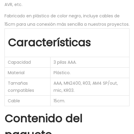
x
AVR, etc.
A
Fabricado en plástico de color negro, incluye cables de
A
15cm para una conexión más sencilla a nuestros proyectos.
A
4
Características
,
5
v
Capacidad
3 pilas AAA.
c
Material
Plástico.
o
Tamañas
AAA, MN2400, R03, AM4 SP/out,
n
compatibles
mic, KR03.
c
Cable
15cm.
a
b
Contenido del
l
e