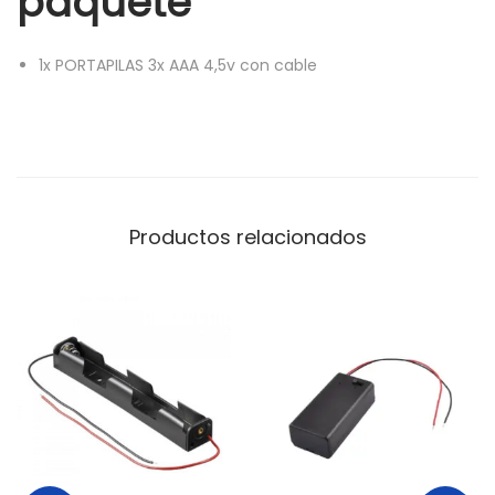
paquete
3
x
1x PORTAPILAS 3x AAA 4,5v con cable
A
A
A
R
E
F
Productos relacionados
3
2
5
c
a
n
t
i