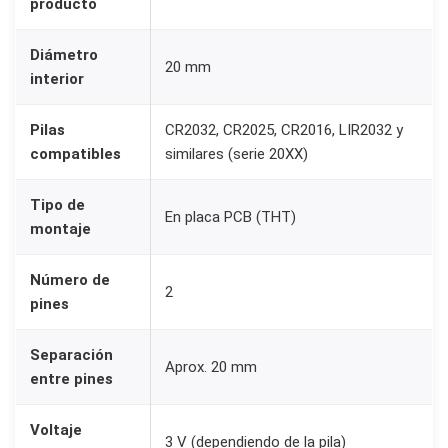
producto
0
3
Diámetro
20 mm
2
interior
C
R
Pilas
CR2032, CR2025, CR2016, LIR2032 y
compatibles
similares (serie 20XX)
2
0
Tipo de
2
En placa PCB (THT)
montaje
5
C
Número de
2
R
pines
2
0
Separación
Aprox. 20 mm
1
entre pines
6
Voltaje
p
3 V (dependiendo de la pila)