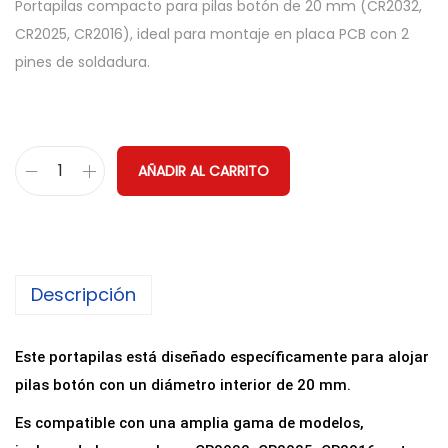
Portapilas compacto para pilas botón de 20 mm (CR2032,
CR2025, CR2016), ideal para montaje en placa PCB con 2
pines de soldadura.
AÑADIR AL CARRITO
P
o
r
t
Descripción
a
p
i
Este portapilas está diseñado específicamente para alojar
l
pilas botón con un diámetro interior de 20 mm.
a
Es compatible con una amplia gama de modelos,
s