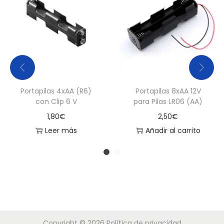
Portapilas 4xAA (R6)
Portapilas 8xAA 12V
con Clip 6 V
para Pilas LR06 (AA)
1,80
€
2,50
€
Leer más
Añadir al carrito
Copyright © 2026
Política de privacidad