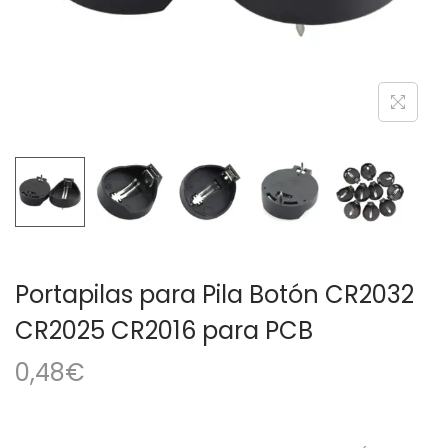
a
i
c
d
i
o
ó
n
Portapilas para Pila Botón CR2032
CR2025 CR2016 para PCB
0,48
€