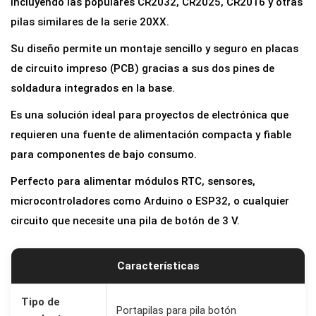
incluyendo las populares CR2032, CR2025, CR2016 y otras
p
pilas similares de la serie 20XX.
a
Su diseño permite un montaje sencillo y seguro en placas
r
de circuito impreso (PCB) gracias a sus dos pines de
a
soldadura integrados en la base.
P
i
Es una solución ideal para proyectos de electrónica que
l
requieren una fuente de alimentación compacta y fiable
a
para componentes de bajo consumo.
B
Perfecto para alimentar módulos RTC, sensores,
o
microcontroladores como Arduino o ESP32, o cualquier
t
circuito que necesite una pila de botón de 3 V.
ó
n
Características
C
R
Tipo de
2
Portapilas para pila botón