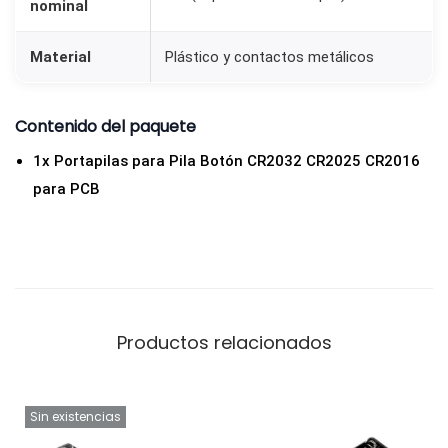
nominal
a
r
Material
Plástico y contactos metálicos
a
P
Contenido del paquete
C
B
1x Portapilas para Pila Botón CR2032 CR2025 CR2016
c
para PCB
a
n
t
i
d
Productos relacionados
a
d
Sin existencias