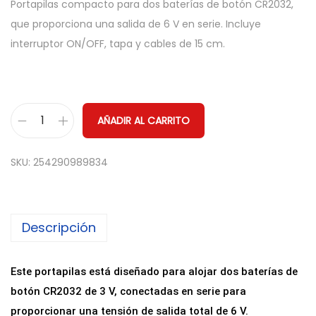
Portapilas compacto para dos baterías de botón CR2032,
que proporciona una salida de 6 V en serie. Incluye
interruptor ON/OFF, tapa y cables de 15 cm.
AÑADIR AL CARRITO
P
o
SKU:
254290989834
r
t
a
Descripción
p
i
l
Este portapilas está diseñado para alojar dos baterías de
a
botón CR2032 de 3 V, conectadas en serie para
s
proporcionar una tensión de salida total de 6 V.