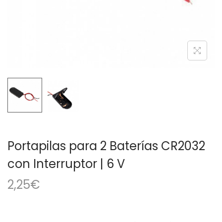
a
i
c
d
i
o
ó
n
Portapilas para 2 Baterías CR2032
con Interruptor | 6 V
2,25
€