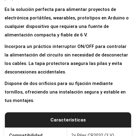
p
Es la solución perfecta para alimentar proyectos de
a
electrónica portátiles, wearables, prototipos en Arduino o
r
cualquier dispositivo que requiera una fuente de
a
alimentación compacta y fiable de 6 V.
2
Incorpora un práctico interruptor ON/OFF para controlar
B
la alimentación del circuito sin necesidad de desconectar
a
los cables. La tapa protectora asegura las pilas y evita
t
desconexiones accidentales.
e
r
Dispone de dos orificios para su fijación mediante
í
tornillos, ofreciendo una instalación segura y estable en
a
tus montajes.
s
C
Características
R
2
Compatibilidad
2x Pilas CR2032 (3 V)