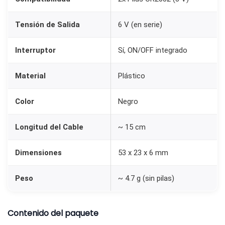
0
3
Tensión de Salida
6 V (en serie)
2
c
Interruptor
Sí, ON/OFF integrado
o
Material
Plástico
n
I
Color
Negro
n
t
Longitud del Cable
~ 15 cm
e
r
Dimensiones
53 x 23 x 6 mm
r
u
Peso
~ 4.7 g (sin pilas)
p
t
Contenido del paquete
o