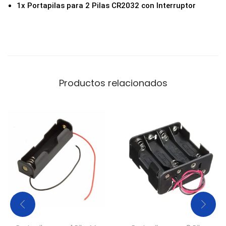
1x Portapilas para 2 Pilas CR2032 con Interruptor
r
|
6
V
c
a
Productos relacionados
n
t
i
d
a
d