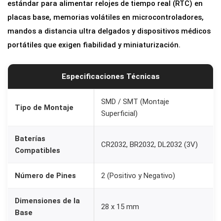
estándar para alimentar relojes de tiempo real (RTC) en
ó
placas base, memorias volátiles en microcontroladores,
n
mandos a distancia ultra delgados y dispositivos médicos
C
portátiles que exigen fiabilidad y miniaturización.
R
2
0
Especificaciones Técnicas
3
2
SMD / SMT (Montaje
Tipo de Montaje
Superficial)
3
V
Baterías
c
CR2032, BR2032, DL2032 (3V)
Compatibles
a
n
Número de Pines
2 (Positivo y Negativo)
t
i
Dimensiones de la
28 x 15 mm
d
Base