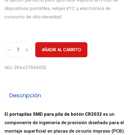
la opción perfecta para optimizar espacio en PCBs de
dispositivos portátiles, relojes RTC y electrónica de
consumo de alta densidad.
AÑADIR AL CARRITO
P
o
SKU:
264437694032
r
t
a
Descripción
p
i
l
El
portapilas SMD para pila de botón CR2032
es un
a
componente de ingeniería de precisión diseñado para el
s
montaje superficial en placas de circuito impreso (PCB).