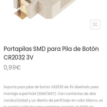
a
i
c
d
i
o
ó
n
Portapilas SMD para Pila de Botón
CR2032 3V
0,99
€
Soporte para pilas de botón CR2032 de 3V diseñado para
montaje superficial (SMD/SMT). Con contactos de alta
conductividad y un diseño de perfil bajo en color blanco, es