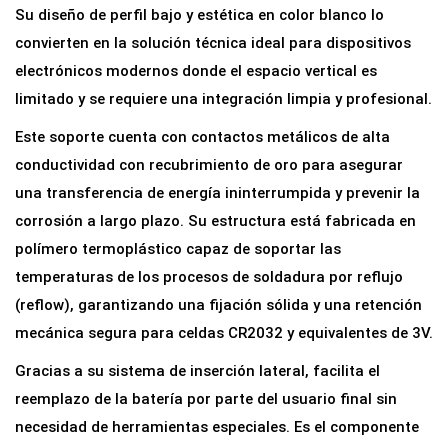
S
Su diseño de perfil bajo y estética en color blanco lo
M
convierten en la solución técnica ideal para dispositivos
D
electrónicos modernos donde el espacio vertical es
p
limitado y se requiere una integración limpia y profesional.
a
Este soporte cuenta con contactos metálicos de alta
r
conductividad con recubrimiento de oro para asegurar
a
una transferencia de energía ininterrumpida y prevenir la
P
corrosión a largo plazo. Su estructura está fabricada en
i
polímero termoplástico capaz de soportar las
l
temperaturas de los procesos de soldadura por reflujo
a
(reflow), garantizando una fijación sólida y una retención
d
mecánica segura para celdas CR2032 y equivalentes de 3V.
e
Gracias a su sistema de inserción lateral, facilita el
B
reemplazo de la batería por parte del usuario final sin
o
necesidad de herramientas especiales. Es el componente
t