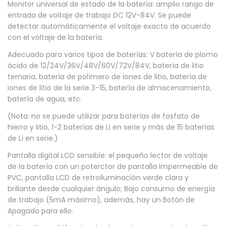
Monitor universal de estado de la batería: amplio rango de
i
entrada de voltaje de trabajo DC 12V-84V. Se puede
n
detectar automáticamente el voltaje exacto de acuerdo
con el voltaje de la batería.
d
i
Adecuado para varios tipos de baterías: V batería de plomo
ácido de 12/24V/36V/48V/60V/72V/84V, batería de litio
c
ternaria, batería de polímero de iones de litio, batería de
a
iones de litio de la serie 3-15, batería de almacenamiento,
d
batería de agua, etc.
o
(Nota: no se puede utilizar para baterías de fosfato de
r
hierro y litio, 1-2 baterías de Li en serie y más de 15 baterías
de Li en serie.)
c
a
Pantalla digital LCD sensible: el pequeño lector de voltaje
de la batería con un poterctor de pantalla impermeable de
p
PVC, pantalla LCD de retroiluminación verde clara y
a
brillante desde cualquier ángulo; Bajo consumo de energía
c
de trabajo (5mA máximo), además, hay un Botón de
i
Apagado para ello.
d