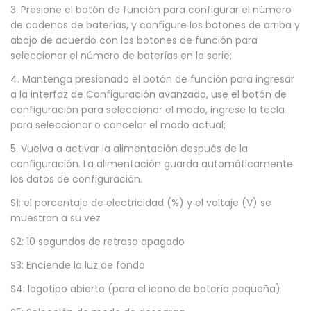
3. Presione el botón de función para configurar el número
m
de cadenas de baterías, y configure los botones de arriba y
o
abajo de acuerdo con los botones de función para
-
seleccionar el número de baterías en la serie;
a
4. Mantenga presionado el botón de función para ingresar
c
a la interfaz de Configuración avanzada, use el botón de
configuración para seleccionar el modo, ingrese la tecla
i
para seleccionar o cancelar el modo actual;
d
5. Vuelva a activar la alimentación después de la
o
configuración. La alimentación guarda automáticamente
V
los datos de configuración.
e
S1: el porcentaje de electricidad (%) y el voltaje (V) se
r
muestran a su vez
d
S2: 10 segundos de retraso apagado
e
S3: Enciende la luz de fondo
c
a
S4: logotipo abierto (para el icono de batería pequeña)
n