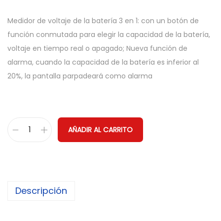
Medidor de voltaje de la batería 3 en 1: con un botón de
función conmutada para elegir la capacidad de la batería,
voltaje en tiempo real o apagado; Nueva función de
alarma, cuando la capacidad de la batería es inferior al
20%, la pantalla parpadeará como alarma
AÑADIR AL CARRITO
M
e
d
i
Descripción
d
o
r