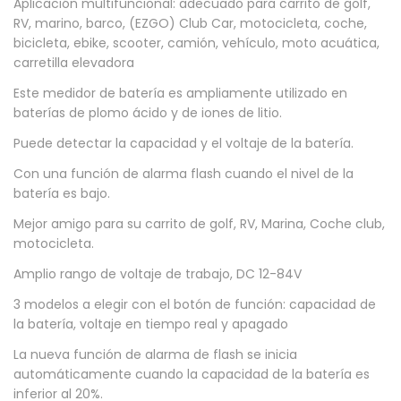
Aplicación multifuncional: adecuado para carrito de golf,
a
RV, marino, barco, (EZGO) Club Car, motocicleta, coche,
bicicleta, ebike, scooter, camión, vehículo, moto acuática,
d
carretilla elevadora
/
Este medidor de batería es ampliamente utilizado en
v
baterías de plomo ácido y de iones de litio.
o
Puede detectar la capacidad y el voltaje de la batería.
l
t
Con una función de alarma flash cuando el nivel de la
batería es bajo.
a
j
Mejor amigo para su carrito de golf, RV, Marina, Coche club,
motocicleta.
e
b
Amplio rango de voltaje de trabajo, DC 12-84V
a
3 modelos a elegir con el botón de función: capacidad de
t
la batería, voltaje en tiempo real y apagado
e
La nueva función de alarma de flash se inicia
r
automáticamente cuando la capacidad de la batería es
inferior al 20%.
i