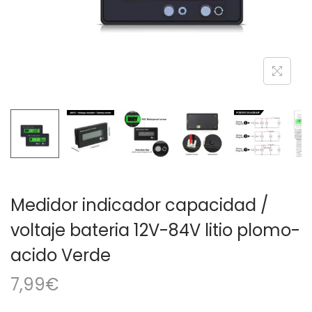
a
i
c
d
i
o
ó
n
Medidor indicador capacidad /
voltaje bateria 12V-84V litio plomo-
acido Verde
7,99
€