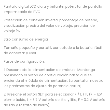
a
Pantalla digital LCD clara y brillante, poterctor de pantalla
impermeable de PVC
1
2
Protección de conexión inversa, porcentaje de batería,
visualización precisa del valor de voltaje, precisión de
V
voltaje 1%
-
Bajo consumo de energía
8
4
Tamaño pequeño y portátil, conectado a la batería, fácil
de conectar y usar.
V
l
Pasos de configuración:
i
1. Desconecte la alimentación del módulo. Mantenga
t
presionado el botón de configuración hasta que se
encienda el módulo de alimentación. La pantalla muestra
i
los parámetros de ajuste de potencia actual;
o
2. Presione el botón SET para seleccionar P / L / F, (P = 12V
p
plomo ácido, L = 3,7 V batería de litio y litio, F = 3,2 V batería
l
de litio y fosfato de hierro);
o