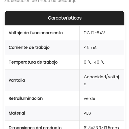
S5: Selección de modo de descarga
t
i
Características
d
a
Voltaje de funcionamiento
DC 12-84V
d
Corriente de trabajo
< 5mA
Temperatura de trabajo
0 ℃-40 ℃
Capacidad/voltaj
Pantalla
e
Retroiluminación
verde
Material
ABS
Dimensiones del producto
61,3×33,3×13,5mm