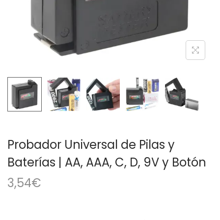
a
i
c
d
i
o
ó
n
Probador Universal de Pilas y
Baterías | AA, AAA, C, D, 9V y Botón
3,54
€