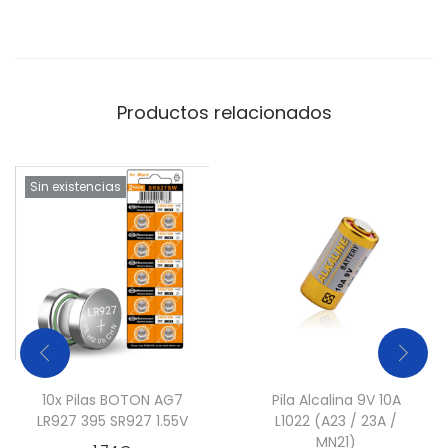
Productos relacionados
Sin existencias
10x Pilas BOTON AG7
Pila Alcalina 9V 10A
LR927 395 SR927 1.55V
L1022 (A23 / 23A /
MN21)