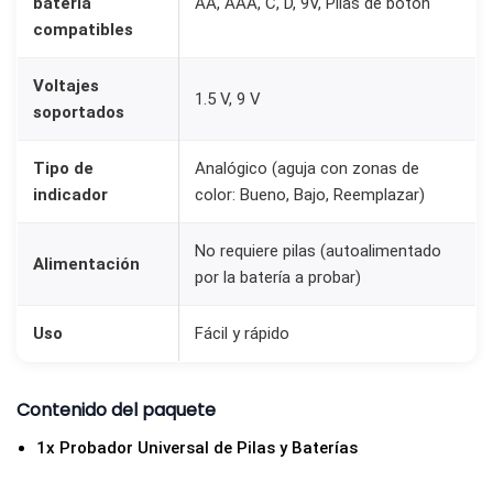
batería
AA, AAA, C, D, 9V, Pilas de botón
compatibles
Voltajes
1.5 V, 9 V
soportados
Tipo de
Analógico (aguja con zonas de
indicador
color: Bueno, Bajo, Reemplazar)
No requiere pilas (autoalimentado
Alimentación
por la batería a probar)
Uso
Fácil y rápido
Contenido del paquete
1x Probador Universal de Pilas y Baterías