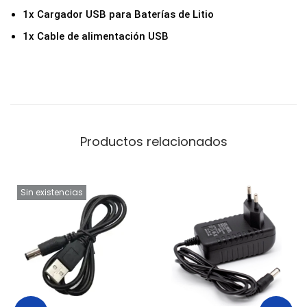
6
1x Cargador USB para Baterías de Litio
5
1x Cable de alimentación USB
0
/
2
6
6
Productos relacionados
5
0
/
Sin existencias
1
4
5
0
0
c