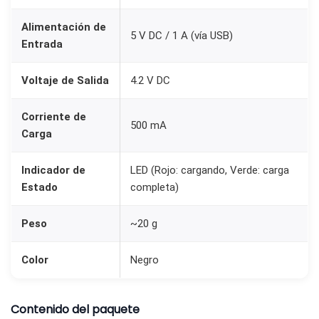
a
Alimentación de
t
5 V DC / 1 A (vía USB)
Entrada
e
r
Voltaje de Salida
4.2 V DC
í
a
Corriente de
500 mA
s
Carga
d
Indicador de
LED (Rojo: cargando, Verde: carga
e
Estado
completa)
L
i
Peso
~20 g
t
i
Color
Negro
o
1
Contenido del paquete
8