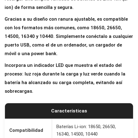
S
ion) de forma sencilla y segura.
B
Gracias a su diseño con ranura ajustable, es compatible
U
con los formatos más comunes, como 18650, 26650,
n
14500, 16340 y 10440. Simplemente conéctalo a cualquier
i
puerto USB, como el de un ordenador, un cargador de
v
móvil o una power bank.
e
Incorpora un indicador LED que muestra el estado del
r
proceso: luz roja durante la carga y luz verde cuando la
s
batería ha alcanzado su carga completa, evitando así
a
sobrecargas.
l
p
a
Características
r
a
Baterías Li-ion: 18650, 26650,
Compatibilidad
16340, 14500, 10440
B