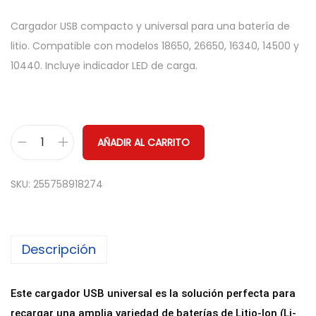
Cargador USB compacto y universal para una batería de
litio. Compatible con modelos 18650, 26650, 16340, 14500 y
10440. Incluye indicador LED de carga.
AÑADIR AL CARRITO
C
a
SKU:
255758918274
r
g
a
Descripción
d
o
r
Este cargador USB universal es la solución perfecta para
U
recargar una amplia variedad de baterías de Litio-Ion (Li-