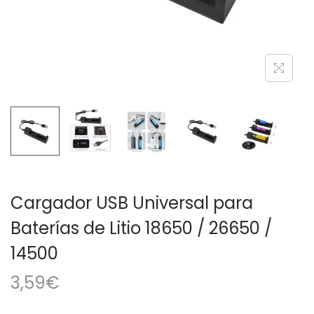
a
i
c
d
i
o
ó
n
Cargador USB Universal para
Baterías de Litio 18650 / 26650 /
14500
3,59
€