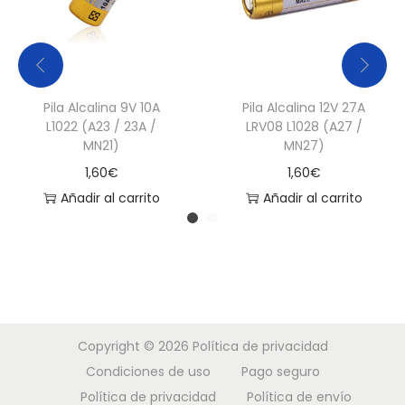
s
i
o
n
Pila Alcalina 9V 10A
Pila Alcalina 12V 27A
p
L1022 (A23 / 23A /
LRV08 L1028 (A27 /
MN21)
MN27)
a
1,60
€
1,60
€
r
Añadir al carrito
Añadir al carrito
a
p
i
l
a
s
Copyright © 2026
Política de privacidad
1
Condiciones de uso
Pago seguro
,
Política de privacidad
Política de envío
5