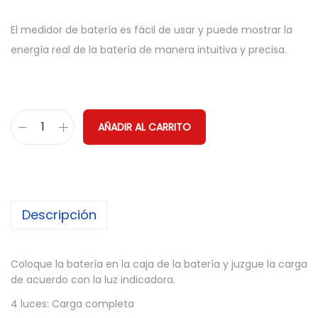
El medidor de batería es fácil de usar y puede mostrar la
energía real de la batería de manera intuitiva y precisa.
AÑADIR AL CARRITO
C
o
m
p
Descripción
r
o
b
Coloque la batería en la caja de la batería y juzgue la carga
a
de acuerdo con la luz indicadora.
d
4 luces: Carga completa
o