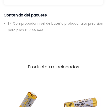
r
o
Contenido del paquete
b
1 × Comprobador nivel de batería probador alta precisión
a
para pilas 1,5V AA AAA
d
o
r
a
l
t
Productos relacionados
a
p
r
e
c
i