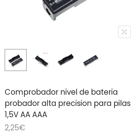
a
i
c
d
i
o
ó
n
Comprobador nivel de bateria
probador alta precision para pilas
1,5V AA AAA
2,25
€