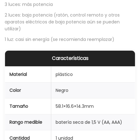
3 luces: más potencia
r
2 luces: baja potencia (ratón, control remoto y otros
n
aparatos eléctricos de baja potencia aún se pueden
i
utilizar)
v
1 luz: casi sin energía (se recomienda reemplazar)
e
l
Características
d
e
Material
plástico
b
a
Color
Negro
t
e
Tamaño
58.1×16.6×14.3mm
r
i
Rango medible
batería seca de 1,5 V (AA, AAA)
a
Cantidad
1 unidad
p