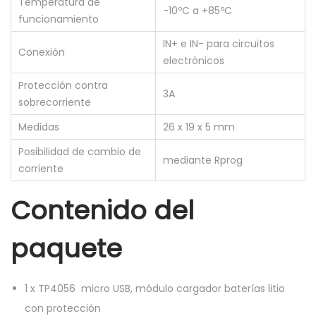
Temperatura de
t
-10ºC a +85ºC
funcionamiento
e
IN+ e IN- para circuitos
c
Conexión
electrónicos
c
Protección contra
i
3A
sobrecorriente
ó
n
Medidas
26 x 19 x 5 mm
M
Posibilidad de cambio de
mediante Rprog
i
corriente
c
Contenido del
r
o
paquete
U
S
B
1
x
TP4056 micro USB, módulo cargador baterías litio
T
con protección