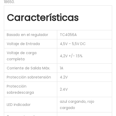
18650.
b
a
Características
t
e
r
Basado en el regulador
TC4056A
i
Voltaje de Entrada
4,5V – 5,5V DC
a
Voltaje de carga
s
4,2V +/- 1.5%
completa
L
i
Corriente de Salida Máx.
1A
t
Protección sobretensión
4.2V
i
Protección
2.4V
o
sobredescarga
P
azul cargando, rojo
r
LED indicador
cargado
o