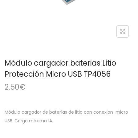
a
i
c
d
i
o
ó
n
Módulo cargador baterias Litio
Protección Micro USB TP4056
2,50
€
Módulo cargador de baterías de litio con conexion micro
USB. Carga máxima 1A.