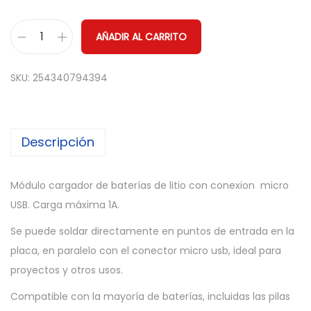
AÑADIR AL CARRITO
M
ó
SKU:
254340794394
d
u
l
Descripción
o
c
a
Módulo cargador de baterías de litio con conexion micro
r
USB. Carga máxima 1A.
g
Se puede soldar directamente en puntos de entrada en la
a
placa, en paralelo con el conector micro usb, ideal para
d
proyectos y otros usos.
o
Compatible con la mayoría de baterías, incluidas las pilas
r