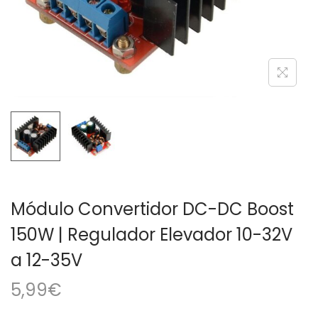
a
i
c
d
i
o
ó
n
Módulo Convertidor DC-DC Boost
150W | Regulador Elevador 10-32V
a 12-35V
5,99
€